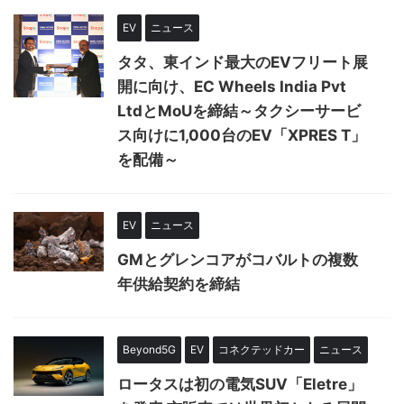
EV
ニュース
タタ、東インド最大のEVフリート展
開に向け、EC Wheels India Pvt
LtdとMoUを締結～タクシーサービ
ス向けに1,000台のEV「XPRES T」
を配備～
EV
ニュース
GMとグレンコアがコバルトの複数
年供給契約を締結
Beyond5G
EV
コネクテッドカー
ニュース
ロータスは初の電気SUV「Eletre」