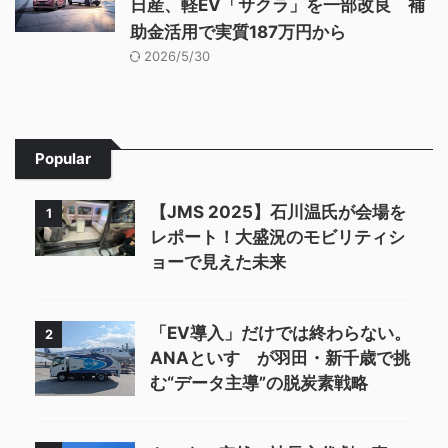
日産、軽EV「サクラ」を一部改良 補
助金活用で実質187万円から
2026/5/30
Popular
【JMS 2025】石川温氏が会場を
1
レポート！大盛況のモビリティシ
ョーで見えた未来
「EV導入」だけでは終わらない。
2
ANAといすゞが羽田・新千歳で挑
む“データ主導”の脱炭素戦略