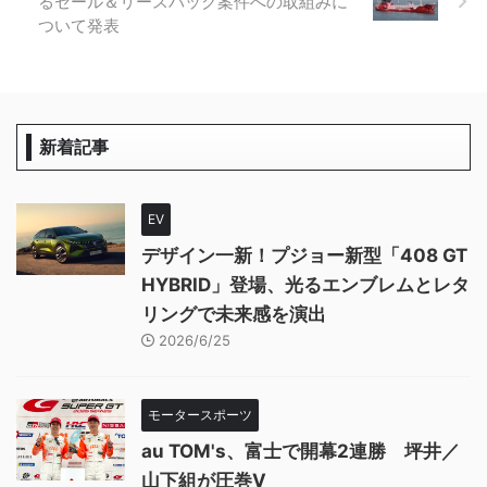
るセール＆リースバック案件への取組みに
ついて発表
新着記事
EV
デザイン一新！プジョー新型「408 GT
HYBRID」登場、光るエンブレムとレタ
リングで未来感を演出
2026/6/25
モータースポーツ
au TOM's、富士で開幕2連勝 坪井／
山下組が圧巻V