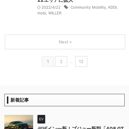
22エリアに拡大
2022/4/22
Community Mobility
,
KDDI
,
mobi
,
WILLER
Next »
1
2
…
12
新着記事
EV
デザイン一新！プジョー新型「408 GT