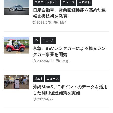
コネクテッドカー
ニュース
自動運転
日産自動車、緊急回避性能を高めた運
転支援技術を発表
2022/5/5
日産
EV
ニュース
京急、BEVレンタカーによる観光レン
タカー事業を開始
2022/4/22
京急
MaaS
ニュース
沖縄MaaS、Tポイントのデータを活用
した利用促進施策を実施
2022/4/22