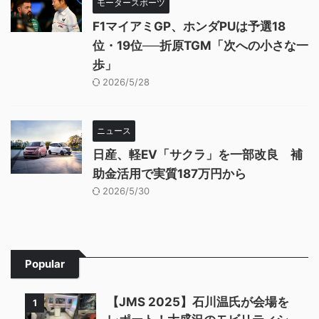
モータースポーツ
F1マイアミGP、ホンダPUは予選18
位・19位──折原TGM「次への小さな一
歩」
2026/5/28
ニュース
日産、軽EV「サクラ」を一部改良 補
助金活用で実質187万円から
2026/5/30
Popular
【JMS 2025】石川温氏が会場を
1