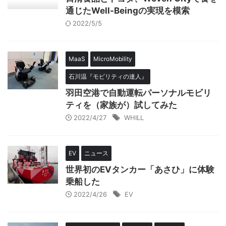
通じたWell-Beingの実現を模索
2022/5/5
MaaS
MicroMobility
石川温『モビリティの達人』
羽田空港で自動運転パーソナルモビリ
ティを（家族が）試してみた
2022/4/27
WHILL
EV
ニュース
世界初のEVタンカー「あさひ」に体験
乗船した
2022/4/26
EV