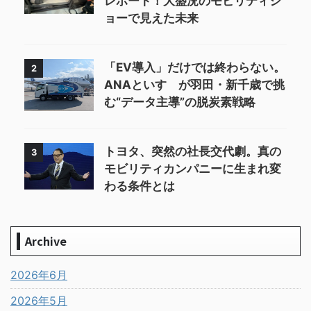
レポート！大盛況のモビリティシ
ョーで見えた未来
「EV導入」だけでは終わらない。
2
ANAといすゞが羽田・新千歳で挑
む“データ主導”の脱炭素戦略
トヨタ、突然の社長交代劇。真の
3
モビリティカンパニーに生まれ変
わる条件とは
Archive
2026年6月
2026年5月