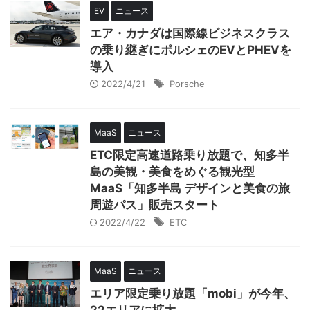
EV
ニュース
エア・カナダは国際線ビジネスクラス
の乗り継ぎにポルシェのEVとPHEVを
導入
2022/4/21
Porsche
MaaS
ニュース
ETC限定高速道路乗り放題で、知多半
島の美観・美食をめぐる観光型
MaaS「知多半島 デザインと美食の旅
周遊パス」販売スタート
2022/4/22
ETC
MaaS
ニュース
エリア限定乗り放題「mobi」が今年、