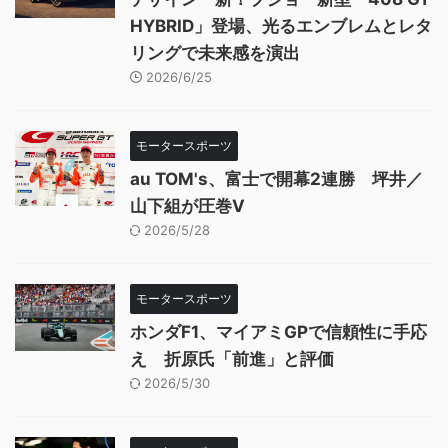
HYBRID」登場、光るエンブレムとレタ
リングで未来感を演出
2026/6/25
モータースポーツ
au TOM's、富士で開幕2連勝 坪井／
山下組が圧巻V
2026/5/28
モータースポーツ
ホンダF1、マイアミGPで信頼性に手応
え 折原氏「前進」と評価
2026/5/30