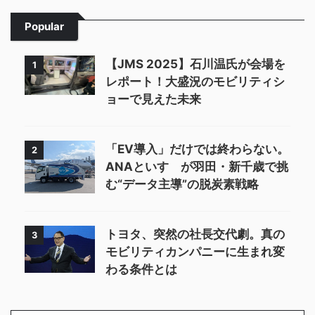
Popular
【JMS 2025】石川温氏が会場を
1
レポート！大盛況のモビリティシ
ョーで見えた未来
「EV導入」だけでは終わらない。
2
ANAといすゞが羽田・新千歳で挑
む“データ主導”の脱炭素戦略
トヨタ、突然の社長交代劇。真の
3
モビリティカンパニーに生まれ変
わる条件とは