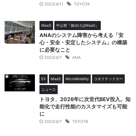
2023/4/11
TOYOTA
MaaS
中山智『旅ゆけばMaaS』
ANAのシステム障害から考える「安
心・安全・安定したシステム」の構築
に必要なこと
2023/4/7
ANA
EV
MaaS
MicroMobility
コネクテッドカー
ニュース
トヨタ、2026年に次世代BEV投入。知
能化で走行性能のカスタマイズも可能
に
2023/4/7
TOYOTA