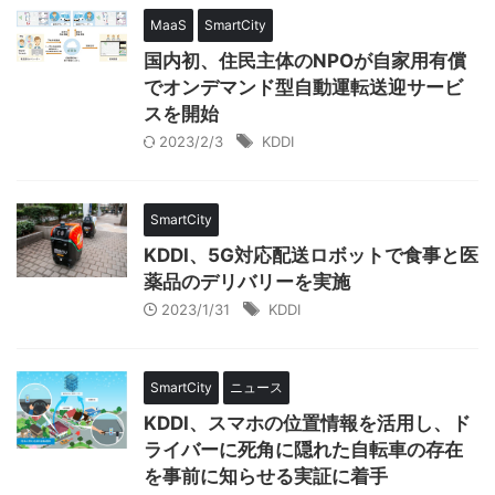
MaaS
SmartCity
国内初、住民主体のNPOが自家用有償
でオンデマンド型自動運転送迎サービ
スを開始
2023/2/3
KDDI
SmartCity
KDDI、5G対応配送ロボットで食事と医
薬品のデリバリーを実施
2023/1/31
KDDI
SmartCity
ニュース
KDDI、スマホの位置情報を活用し、ド
ライバーに死角に隠れた自転車の存在
を事前に知らせる実証に着手