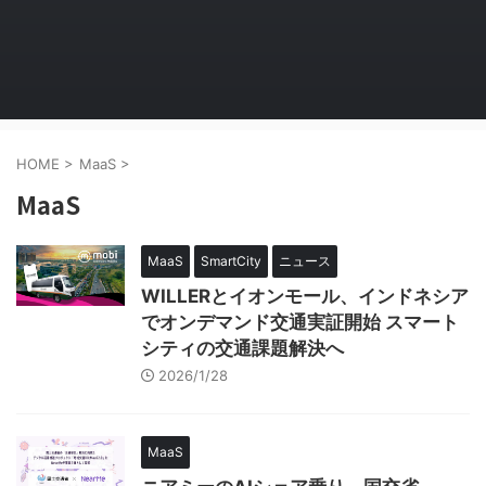
HOME
>
MaaS
>
MaaS
MaaS
SmartCity
ニュース
WILLERとイオンモール、インドネシア
でオンデマンド交通実証開始 スマート
シティの交通課題解決へ
2026/1/28
MaaS