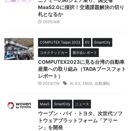
ニアミーのAIシェア乗り、国交省
MaaS2.0に採択！交通課題解決の切り
札となるか
2025/4/8
COMPUTEX Taipei 2023
EV
SmartCity
コネクテッドカー
展示会レポート
COMPUTEX2023に見る台湾の自動車
産業への取り組み（TADAブースフォト
レポート）
2023/7/9
AI
,
EV
,
TADA
,
自動運転
MaaS
SmartCity
ニュース
ウーブン・バイ・トヨタ、次世代ソフ
トウェアプラットフォーム「アリー
ン」を開発