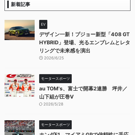
新着記事
EV
デザイン一新！プジョー新型「408 GT
HYBRID」登場、光るエンブレムとレタ
リングで未来感を演出
2026/6/25
モータースポーツ
au TOM's、富士で開幕2連勝 坪井／
山下組が圧巻V
2026/5/28
モータースポーツ
ホンダF1、マイアミGPで信頼性に手応