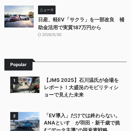
ニュース
日産、軽EV「サクラ」を一部改良 補
助金活用で実質187万円から
2026/5/30
Popular
【JMS 2025】石川温氏が会場を
1
レポート！大盛況のモビリティシ
ョーで見えた未来
「EV導入」だけでは終わらない。
2
ANAといすゞが羽田・新千歳で挑
む“データ主導”の脱炭素戦略