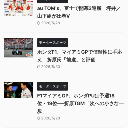
au TOM's、富士で開幕2連勝 坪井／
山下組が圧巻V
2026/5/28
モータースポーツ
ホンダF1、マイアミGPで信頼性に手応
え 折原氏「前進」と評価
2026/5/30
モータースポーツ
F1マイアミGP、ホンダPUは予選18
位・19位──折原TGM「次への小さな一
歩」
2026/5/28