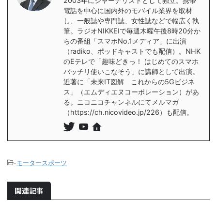
2003年にジャーナリストとして独立。携帯
電話を中心に国内外のモバイル業界を取材
し、一般誌や専門誌、女性誌などで幅広く執
筆。ラジオNIKKEIで毎週木曜午後8時20分か
らの番組「スマホNo.1メディア」に出演
（radiko、ポッドキャストでも配信）。NHK
のEテレで「趣味どきっ！ はじめてのスマホ
バッチリ使いこなそう」に講師として出演。
近著に「未来IT図解 これからの5Gビジネ
ス」（エムディエヌコーポレーション）があ
る。ニコニコチャンネルにてメルマガ
（https://ch.nicovideo.jp/226）も配信。
-
モータースポーツ
関連記事