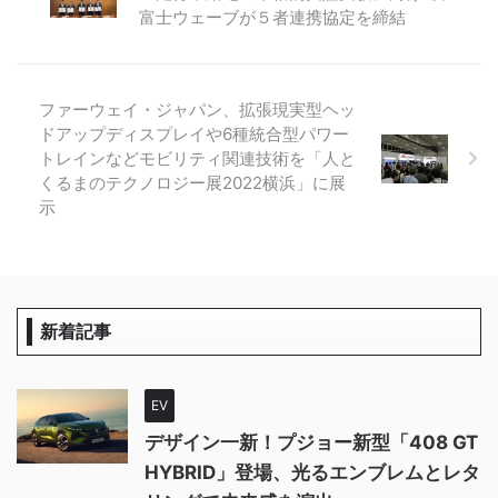
富士ウェーブが５者連携協定を締結
ファーウェイ・ジャパン、拡張現実型ヘッ
ドアップディスプレイや6種統合型パワー
トレインなどモビリティ関連技術を「人と
くるまのテクノロジー展2022横浜」に展
示
新着記事
EV
デザイン一新！プジョー新型「408 GT
HYBRID」登場、光るエンブレムとレタ