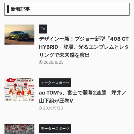
新着記事
EV
デザイン一新！プジョー新型「408 GT
HYBRID」登場、光るエンブレムとレタ
リングで未来感を演出
2026/6/25
モータースポーツ
au TOM's、富士で開幕2連勝 坪井／
山下組が圧巻V
2026/5/28
モータースポーツ