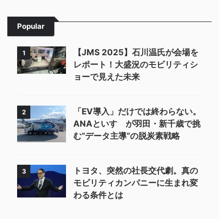
Popular
【JMS 2025】石川温氏が会場を
1
レポート！大盛況のモビリティシ
ョーで見えた未来
「EV導入」だけでは終わらない。
2
ANAといすゞが羽田・新千歳で挑
む“データ主導”の脱炭素戦略
トヨタ、突然の社長交代劇。真の
3
モビリティカンパニーに生まれ変
わる条件とは