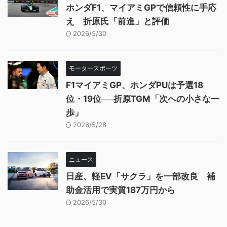
ホンダF1、マイアミGPで信頼性に手応
え 折原氏「前進」と評価
2026/5/30
モータースポーツ
F1マイアミGP、ホンダPUは予選18
位・19位──折原TGM「次への小さな一
歩」
2026/5/28
ニュース
日産、軽EV「サクラ」を一部改良 補
助金活用で実質187万円から
2026/5/30