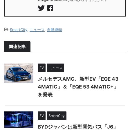
-
SmartCity
,
ニュース
,
自動運転
関連記事
EV
ニュース
メルセデスAMG、新型EV「EQE 43
4MATIC」＆「EQE 53 4MATIC+」
を発表
EV
SmartCity
BYDジャパンは新型電気バス「J6」