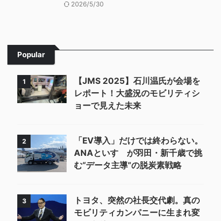
2026/5/30
Popular
【JMS 2025】石川温氏が会場を
1
レポート！大盛況のモビリティシ
ョーで見えた未来
「EV導入」だけでは終わらない。
2
ANAといすゞが羽田・新千歳で挑
む“データ主導”の脱炭素戦略
トヨタ、突然の社長交代劇。真の
3
モビリティカンパニーに生まれ変