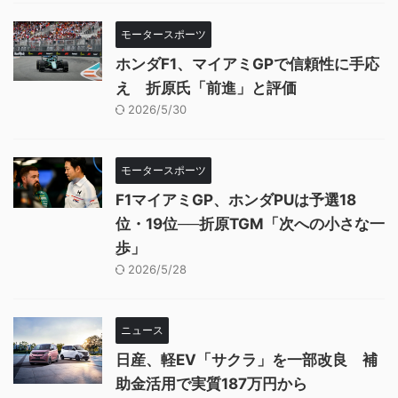
モータースポーツ
ホンダF1、マイアミGPで信頼性に手応
え 折原氏「前進」と評価
2026/5/30
モータースポーツ
F1マイアミGP、ホンダPUは予選18
位・19位──折原TGM「次への小さな一
歩」
2026/5/28
ニュース
日産、軽EV「サクラ」を一部改良 補
助金活用で実質187万円から