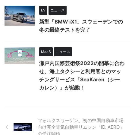
EV
ニュース
新型「BMW iX1」スウェーデンでの
冬の最終テストを完了
MaaS
ニュース
瀬戸内国際芸術祭2022の開幕に合わ
せ、海上タクシーと利用客とのマッ
チングサービス「SeaKaren（シー
カレン）」が始動！
フォルクスワーゲン、初の中国自動車市場
向け完全電気自動車リムジン「ID. AERO」
の受注開始