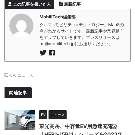
この記事を書いた人
最新記事
MobiliTech編集部
クルマ×モビリティ×テクノロジー。MaaSの
今がわかるサイトです。最新記事や業界動向
をアップしていきます。プレスリリースは
mt@mobilitech.jpにお送りください。
-
EV
,
ニュース
関連記事
EV
ニュース
東光高岳、中容量EV用急速充電器
「HFR1-15B11」シリーズを2022年