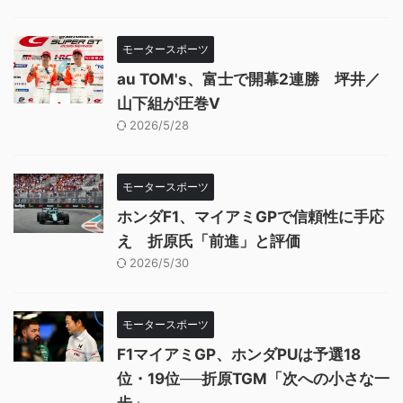
モータースポーツ
au TOM's、富士で開幕2連勝 坪井／
山下組が圧巻V
2026/5/28
モータースポーツ
ホンダF1、マイアミGPで信頼性に手応
え 折原氏「前進」と評価
2026/5/30
モータースポーツ
F1マイアミGP、ホンダPUは予選18
位・19位──折原TGM「次への小さな一
歩」