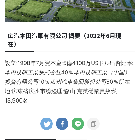
広汽本田汽車有限公司 概要（2022年6月現
在）
設立:1998年7月資本金:5億4100万USドル出資比率:
本田技研工業株式会社
40％
本田技研工業（中国）
投資有限公司
10％
広州汽車集団股份公司
50％所在
地:広東省広州市総経理:森山 克英従業員数:約
13,900名