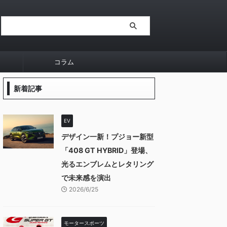
コラム
新着記事
EV
デザイン一新！プジョー新型
「408 GT HYBRID」登場、
光るエンブレムとレタリング
で未来感を演出
2026/6/25
モータースポーツ