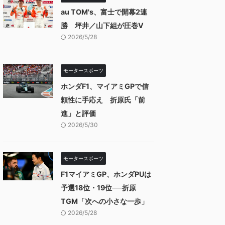
au TOM's、富士で開幕2連
勝 坪井／山下組が圧巻V
2026/5/28
モータースポーツ
ホンダF1、マイアミGPで信
頼性に手応え 折原氏「前
進」と評価
2026/5/30
モータースポーツ
F1マイアミGP、ホンダPUは
予選18位・19位──折原
TGM「次への小さな一歩」
2026/5/28