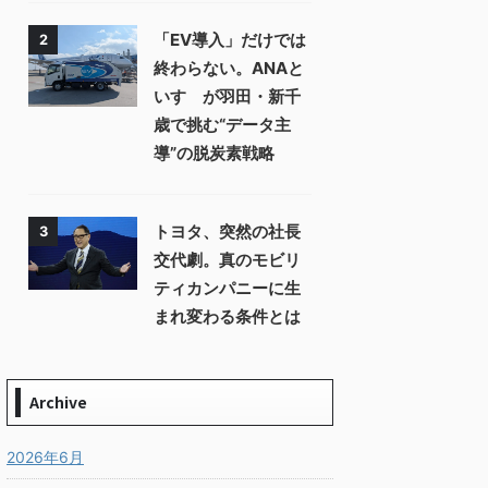
「EV導入」だけでは
2
終わらない。ANAと
いすゞが羽田・新千
歳で挑む“データ主
導”の脱炭素戦略
トヨタ、突然の社長
3
交代劇。真のモビリ
ティカンパニーに生
まれ変わる条件とは
Archive
2026年6月