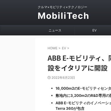
クルマ×モビリティ×テクノロジー
MobiliTech
ニュース
EV
HOME
>
EV
>
ABB E-モビリテ
設をイタリアに開設
2022年6月23日
16,000m2のE-モビリティセ
敷地内に3,200m2のR&D専
ABB E-モビリティのイノベー
Terra 360が包含