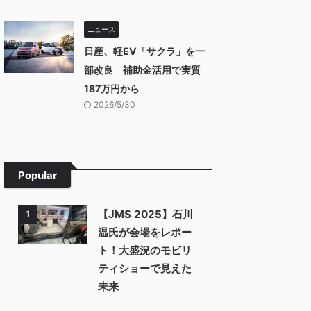
ニュース
日産、軽EV「サクラ」を一
部改良 補助金活用で実質
187万円から
2026/5/30
Popular
【JMS 2025】石川
1
温氏が会場をレポー
ト！大盛況のモビリ
ティショーで見えた
未来