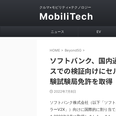
クルマ×モビリティ×テクノロジー
MobiliTech
ニュース
EV
HOME
>
Beyond5G
>
ソフトバンク、国内
スでの検証向けにセル
験試験局免許を取得
2022年7月8日
ソフトバンク株式会社（以下「ソフト
ラーV2X」）向けに国際的に割り当て