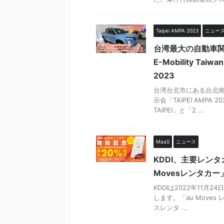
Taipei AMPA 2023
ニュー
台湾最大の自動車関連展示会
E-Mobility T
2023
台湾台北市にある台北南
示会「TAIPEI AMPA
TAIPEI」と「2 ...
MaaS
ニュース
KDDI、主要レン
Movesレンタカー
KDDIは2022年11月2
します。「au Mov
スレンタ ...