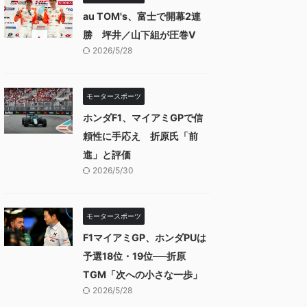
au TOM's、富士で開幕2連
勝 坪井／山下組が圧巻V
2026/5/28
モータースポーツ
ホンダF1、マイアミGPで信
頼性に手応え 折原氏「前
進」と評価
2026/5/30
モータースポーツ
F1マイアミGP、ホンダPUは
予選18位・19位──折原
TGM「次への小さな一歩」
2026/5/28