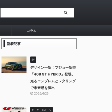
コラム
新着記事
EV
デザイン一新！プジョー新型
「408 GT HYBRID」登場、
光るエンブレムとレタリング
で未来感を演出
2026/6/25
モータースポーツ