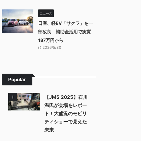
ニュース
日産、軽EV「サクラ」を一
部改良 補助金活用で実質
187万円から
2026/5/30
Popular
【JMS 2025】石川
1
温氏が会場をレポー
ト！大盛況のモビリ
ティショーで見えた
未来