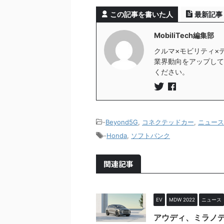
この記事を書いた人
最新記事
MobiliTech編集部
クルマ×モビリティ×
業界動向をアップしていき
ください。
-
Beyond5G
,
コネクテッドカー
,
ニュース
-
Honda
,
ソフトバンク
関連記事
EV
MDW 2022
ニュース
アウディ、ミラノデ