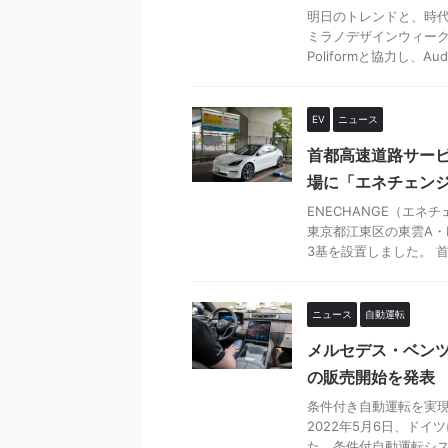
明日のトレンドと、時代
ミラノデザインウィーク
Poliformと協力し、Audi 
EV
ニュース
首都高速道路サービ
場に「エネチェンジ
ENECHANGE（エ
東京都江東区の東雲A・
3基を設置しました。 首都
ニュース
自動運転
メルセデス・ベンツは
の販売開始を発表
条件付き自動運転を実現
2022年5月6日、ドイ
た。条件付自動運転シス .