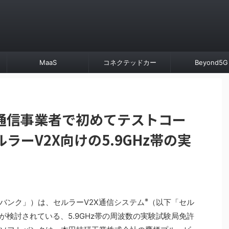
MaaS
コネクテッドカー
Beyond5G
通信事業者で初めてテストコー
ラーV2X向けの5.9GHz帯の実
※
バンク」）は、セルラーV2X通信システム
（以下「セル
が検討されている、5.9GHz帯の周波数の実験試験局免許