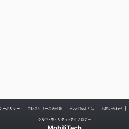
シーポリシー
プレスリリース送付先
MobiliTechとは
お問い合わせ
クルマ×モビリティ×テクノロジー
MobiliTech