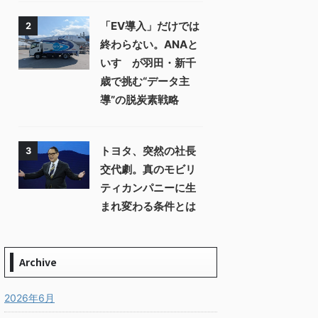
「EV導入」だけでは
2
終わらない。ANAと
いすゞが羽田・新千
歳で挑む“データ主
導”の脱炭素戦略
トヨタ、突然の社長
3
交代劇。真のモビリ
ティカンパニーに生
まれ変わる条件とは
Archive
2026年6月