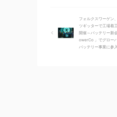
フォルクスワーゲン
ツギッターで工場着
開催～バッテリー新
owerCo 」でグロー
バッテリー事業に参