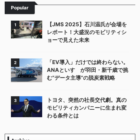
Popular
【JMS 2025】石川温氏が会場を
1
レポート！大盛況のモビリティシ
ョーで見えた未来
「EV導入」だけでは終わらない。
2
ANAといすゞが羽田・新千歳で挑
む“データ主導”の脱炭素戦略
トヨタ、突然の社長交代劇。真の
3
モビリティカンパニーに生まれ変
わる条件とは