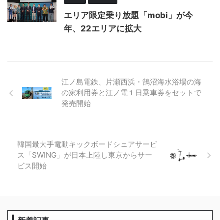
エリア限定乗り放題「mobi」が今
年、22エリアに拡大
江ノ島電鉄、片瀬西浜・鵠沼海水浴場の海
の家利用券と江ノ電１日乗車券をセットで
発売開始
韓国最大手電動キックボードシェアサービ
ス「SWING」が日本上陸し東京からサー
ビス開始