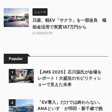
ニュース
日産、軽EV「サクラ」を一部改良 補
助金活用で実質187万円から
2026/5/30
Popular
【JMS 2025】石川温氏が会場を
1
レポート！大盛況のモビリティシ
ョーで見えた未来
「EV導入」だけでは終わらない。
2
ANAといすゞが羽田・新千歳で挑