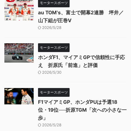
モータースポーツ
au TOM's、富士で開幕2連勝 坪井／
山下組が圧巻V
2026/5/28
モータースポーツ
ホンダF1、マイアミGPで信頼性に手応
え 折原氏「前進」と評価
2026/5/30
モータースポーツ
F1マイアミGP、ホンダPUは予選18
位・19位──折原TGM「次への小さな一
歩」
2026/5/28