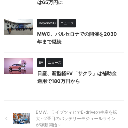
は65万円に
Beyond5G
ニュース
MWC、バルセロナでの開催を2030
年まで継続
EV
ニュース
日産、新型軽EV「サクラ」は補助金
適用で180万円から
BMW、ライプツィヒでE-driveの生産を拡
大～2番目のバッテリーモジュールライン
が稼動開始～