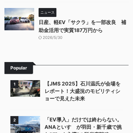
ニュース
日産、軽EV「サクラ」を一部改良 補
助金活用で実質187万円から
2026/5/30
Popular
【JMS 2025】石川温氏が会場を
1
レポート！大盛況のモビリティシ
ョーで見えた未来
「EV導入」だけでは終わらない。
2
ANAといすゞが羽田・新千歳で挑