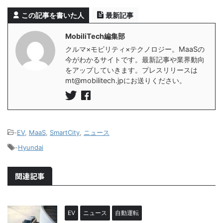
この記事を書いた人
最新記事
MobiliTech編集部
クルマ×モビリティ×テクノロジー。MaaSの
今がわかるサイトです。最新記事や業界動向
をアップしていきます。プレスリリースは
mt@mobilitech.jpにお送りください。
-
EV
,
MaaS
,
SmartCity
,
ニュース
-
Hyundai
関連記事
EV
ニュース
自動運転