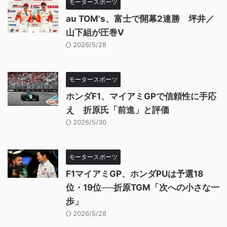
モータースポーツ
au TOM's、富士で開幕2連勝 坪井／
山下組が圧巻V
2026/5/28
モータースポーツ
ホンダF1、マイアミGPで信頼性に手応
え 折原氏「前進」と評価
2026/5/30
モータースポーツ
F1マイアミGP、ホンダPUは予選18
位・19位──折原TGM「次への小さな一
歩」
2026/5/28