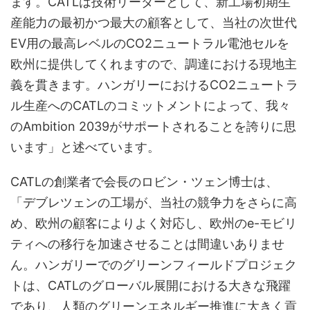
ます。CATLは技術リーダーとして、新工場初期生
産能力の最初かつ最大の顧客として、当社の次世代
EV用の最高レベルのCO2ニュートラル電池セルを
欧州に提供してくれますので、調達における現地主
義を貫きます。ハンガリーにおけるCO2ニュートラ
ル生産へのCATLのコミットメントによって、我々
のAmbition 2039がサポートされることを誇りに思
います」と述べています。
CATLの創業者で会長のロビン・ツェン博士は、
「デブレツェンの工場が、当社の競争力をさらに高
め、欧州の顧客によりよく対応し、欧州のe-モビリ
ティへの移行を加速させることは間違いありませ
ん。ハンガリーでのグリーンフィールドプロジェク
トは、CATLのグローバル展開における大きな飛躍
であり、人類のグリーンエネルギー推進に大きく貢