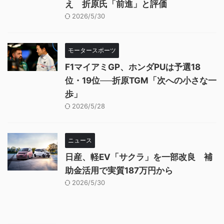
え 折原氏「前進」と評価
2026/5/30
モータースポーツ
F1マイアミGP、ホンダPUは予選18
位・19位──折原TGM「次への小さな一
歩」
2026/5/28
ニュース
日産、軽EV「サクラ」を一部改良 補
助金活用で実質187万円から
2026/5/30