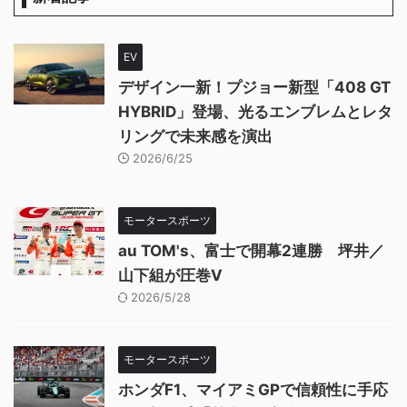
EV
デザイン一新！プジョー新型「408 GT
HYBRID」登場、光るエンブレムとレタ
リングで未来感を演出
2026/6/25
モータースポーツ
au TOM's、富士で開幕2連勝 坪井／
山下組が圧巻V
2026/5/28
モータースポーツ
ホンダF1、マイアミGPで信頼性に手応