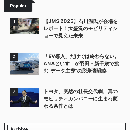
Popular
【JMS 2025】石川温氏が会場を
1
レポート！大盛況のモビリティシ
ョーで見えた未来
「EV導入」だけでは終わらない。
2
ANAといすゞが羽田・新千歳で挑
む“データ主導”の脱炭素戦略
トヨタ、突然の社長交代劇。真の
3
モビリティカンパニーに生まれ変
わる条件とは
Archive