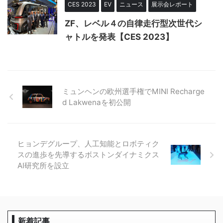
CES 2023
EV
ニュース
展示会レポート
ZF、レベル４の自律走行型次世代シ
ャトルを発表【CES 2023】
ミュンヘンの欧州選手権でMINI Recharge
d Lakwenaを初公開
ヒョンデグループ、人工知能とロボティク
スの進歩を先導するボストンダイナミクス
AI研究所を設立
新着記事