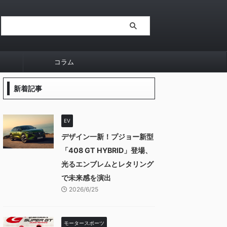
コラム
新着記事
EV
デザイン一新！プジョー新型
「408 GT HYBRID」登場、
光るエンブレムとレタリング
で未来感を演出
2026/6/25
モータースポーツ