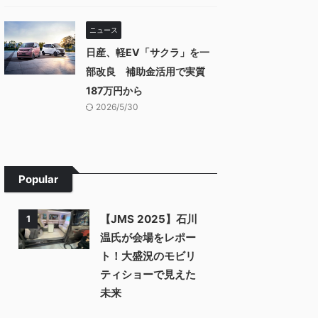
ニュース
日産、軽EV「サクラ」を一
部改良 補助金活用で実質
187万円から
2026/5/30
Popular
【JMS 2025】石川
1
温氏が会場をレポー
ト！大盛況のモビリ
ティショーで見えた
未来