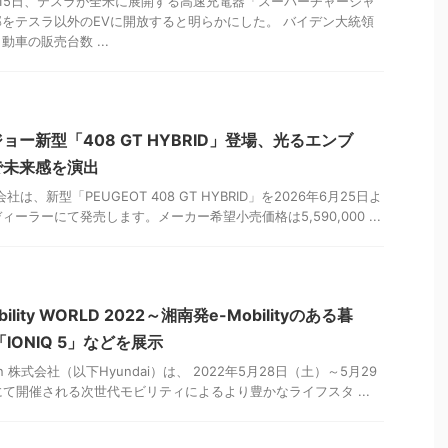
15日、テスラが全米に展開する高速充電器「スーパーチャージャ
をテスラ以外のEVに開放すると明らかにした。 バイデン大統領
車の販売台数 ...
ー新型「408 GT HYBRID」登場、光るエンブ
で未来感を演出
式会社は、新型「PEUGEOT 408 GT HYBRID」を2026年6月25日よ
ーラーにて発売します。メーカー希望小売価格は5,590,000 ...
lity WORLD 2022～湘南発e-Mobilityのある暮
IONIQ 5」などを展示
 Japan 株式会社（以下Hyundai）は、 2022年5月28日（土）～5月29
Eにて開催される次世代モビリティによるより豊かなライフスタ ...