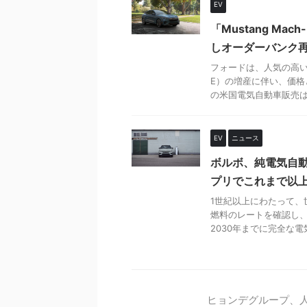
EV
「Mustang M
しオーダーバンク
フォードは、人気の高い電
E）の増産に伴い、価格
の米国電気自動車販売は16
EV
ニュース
ボルボ、純電気自
プリでこれまで以
1世紀以上にわたって
燃料のレートを確認し
2030年までに完全な電気
ヒョンデグループ、