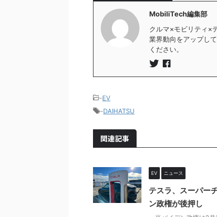
MobiliTech編集部
クルマ×モビリティ×
業界動向をアップしていき
ください。
-
EV
-
DAIHATSU
関連記事
EV
ニュース
テスラ、スーパー
ン政権が後押し