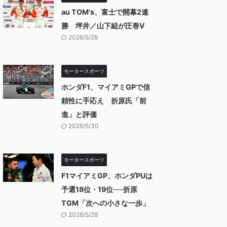
au TOM's、富士で開幕2連
勝 坪井／山下組が圧巻V
2026/5/28
モータースポーツ
ホンダF1、マイアミGPで信
頼性に手応え 折原氏「前
進」と評価
2026/5/30
モータースポーツ
F1マイアミGP、ホンダPUは
予選18位・19位──折原
TGM「次への小さな一歩」
2026/5/28