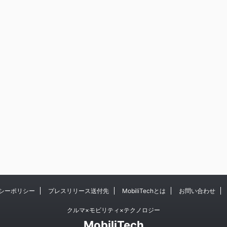
シーポリシー
プレスリリース送付先
MobiliTechとは
お問い合わせ
クルマ×モビリティ×テクノロジー
MobiliTech