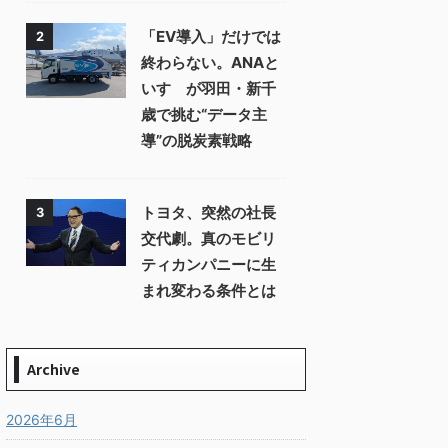
「EV導入」だけでは
2
終わらない。ANAと
いすゞが羽田・新千
歳で挑む“データ主
導”の脱炭素戦略
トヨタ、突然の社長
3
交代劇。真のモビリ
ティカンパニーに生
まれ変わる条件とは
Archive
2026年6月