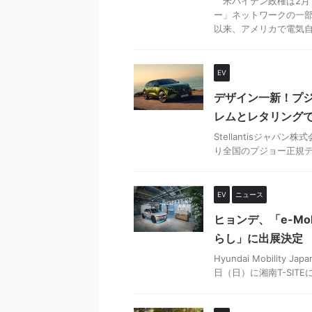
米バイデン政権は2月
ー」ネットワークの一部
以来、アメリカで電気自動
EV
デザイン一新！プジョ
レムとレタリング
Stellantisジャパン株
り全国のプジョー正規ディ
EV
ニュース
ヒョンデ、「e-Mobi
らし」に出展決定 「
Hyundai Mobility
日（日）に湘南T-SIT