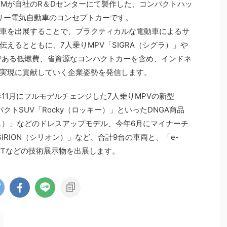
、ADMが自社のR＆Dセンターにて製作した、コンパクトハッ
テリー電気自動車のコンセプトカーです。
ら電動車を出展することで、プラクティカルな電動車によるサ
えるとともに、7人乗りMPV「SIGRA（シグラ）」や
車である低燃費、省資源なコンパクトカーを含め、インドネ
実現に貢献していく企業姿勢を発信します。
年11月にフルモデルチェンジした7人乗りMPVの新型
パクトSUV「Rocky（ロッキー）」といったDNGA商品
リオス）」などのドレスアップモデル、今年6月にマイナーチ
IRION（シリオン）」など、合計9台の車両と、「e-
-CVTなどの技術展示物を出展します。