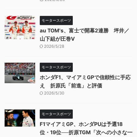
モータースポーツ
au TOM's、富士で開幕2連勝 坪井／
山下組が圧巻V
2026/5/28
モータースポーツ
ホンダF1、マイアミGPで信頼性に手応
え 折原氏「前進」と評価
2026/5/30
モータースポーツ
F1マイアミGP、ホンダPUは予選18
位・19位──折原TGM「次への小さな一