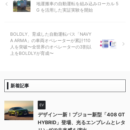
地運搬車の自動運転を組み込みローカル 5
G を活用した実証実験を開始
BOLDLY、育成した自動運転バス「NAVY
A ARMA」の車両オペレーターが累計110
人を突破〜全世界のオペレーターの3割以
上をBOLDLYが育成〜
新着記事
EV
デザイン一新！プジョー新型「408 GT
HYBRID」登場、光るエンブレムとレタ