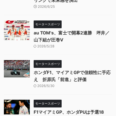
リングで未来感を演出
2026/6/25
モータースポーツ
au TOM's、富士で開幕2連勝 坪井／
山下組が圧巻V
2026/5/28
モータースポーツ
ホンダF1、マイアミGPで信頼性に手応
え 折原氏「前進」と評価
2026/5/30
モータースポーツ
F1マイアミGP、ホンダPUは予選18