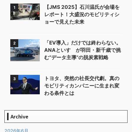
【JMS 2025】石川温氏が会場を
1
レポート！大盛況のモビリティシ
ョーで見えた未来
「EV導入」だけでは終わらない。
2
ANAといすゞが羽田・新千歳で挑
む“データ主導”の脱炭素戦略
トヨタ、突然の社長交代劇。真の
3
モビリティカンパニーに生まれ変
わる条件とは
Archive
2026年6月