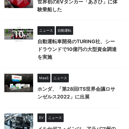
世界初のEVタンカー「あさひ」に体
験乗船した
ニュース
自動運転
自動運転車開発のTURING社、シー
ドラウンドで10億円の大型資金調達
を実施
MaaS
ニュース
ホンダ、「第28回ITS世界会議ロサ
ンゼルス2022」に出展
EV
ニュース
メルセデス・ベンツ、アラバマ州の