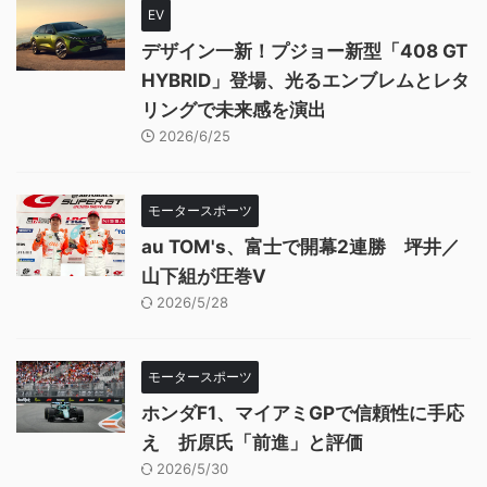
EV
デザイン一新！プジョー新型「408 GT
HYBRID」登場、光るエンブレムとレタ
リングで未来感を演出
2026/6/25
モータースポーツ
au TOM's、富士で開幕2連勝 坪井／
山下組が圧巻V
2026/5/28
モータースポーツ
ホンダF1、マイアミGPで信頼性に手応
え 折原氏「前進」と評価
2026/5/30