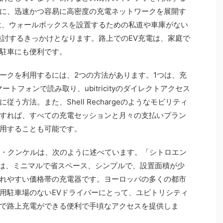
に、迅速かつ容易に高密度の充電ネットワークを展開す
は、ウォールボックスを設置するための私道や車庫がない
検討するきっかけとなります。路上でのEV充電は、家庭で
駐車にも便利です。
ークを利用するには、2つの方法があります。1つは、充
トフォンで読み取り、ubitricityのダイレクトアクセス
う方法。また、Shell Rechargeのようなモビリティ
すれば、すべての充電セッションと月々の支払いプラン
用することも可能です。
ル・クンケルは、次のように述べています。「シトロエン
器は、ミニマルで省スペース、シンプルで、設置面積が少
れやすい価格帯の充電器です。ヨーロッパの多くの都市
用駐車場のないEVドライバーにとって、ユビトリシティ
で路上充電ができる便利で手頃なアクセスを提供しま