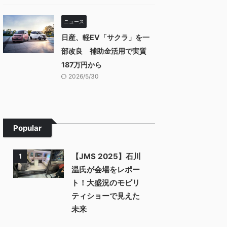
ニュース
日産、軽EV「サクラ」を一
部改良 補助金活用で実質
187万円から
2026/5/30
Popular
【JMS 2025】石川
1
温氏が会場をレポー
ト！大盛況のモビリ
ティショーで見えた
未来