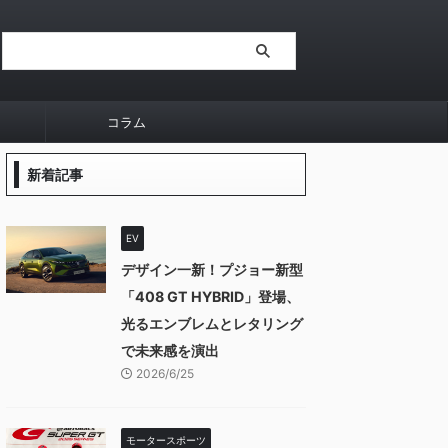
コラム
新着記事
EV
デザイン一新！プジョー新型
「408 GT HYBRID」登場、
光るエンブレムとレタリング
で未来感を演出
2026/6/25
モータースポーツ