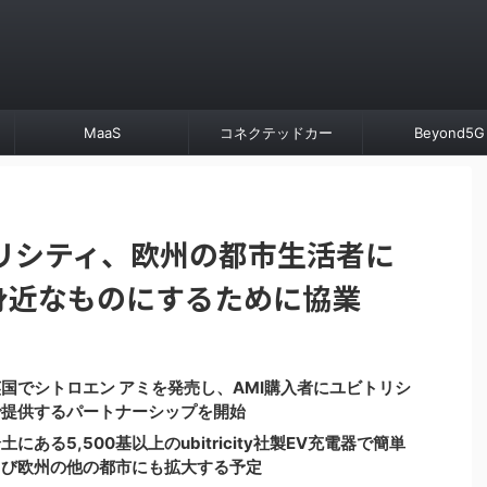
MaaS
コネクテッドカー
Beyond5G
リシティ、欧州の都市生活者に
身近なものにするために協業
国でシトロエン アミを発売し、AMI購入者にユビトリシ
で提供するパートナーシップを開始
る5,500基以上のubitricity社製EV充電器で簡単
よび欧州の他の都市にも拡大する予定