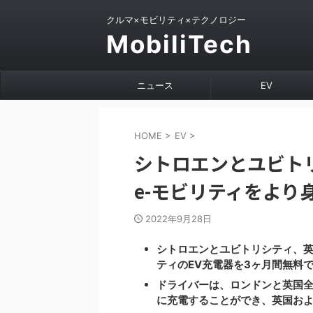
クルマ×モビリティ×テクノロジー
MobiliTech
ニュース
EV
HOME
>
EV
>
シトロエンとユビト
e-モビリティをより
2022年9月28日
シトロエンとユビトリシティ、英
ティのEV充電器を3ヶ月間無料
ドライバーは、ロンドンと英国全土にあ
に充電することができ、英国お