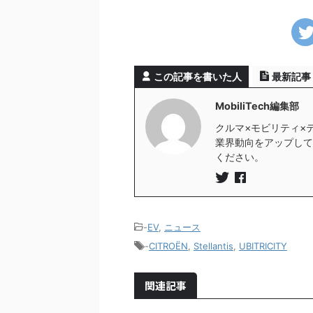
この記事を書いた人
最新記事
MobiliTech編集部
クルマ×モビリティ×
業界動向をアップしていき
ください。
-
EV
,
ニュース
-
CITROËN
,
Stellantis
,
UBITRICITY
関連記事