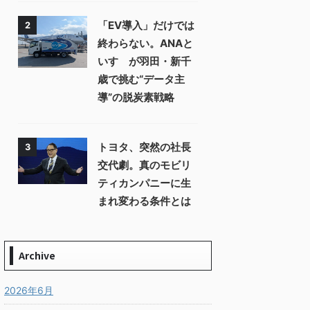
「EV導入」だけでは
2
終わらない。ANAと
いすゞが羽田・新千
歳で挑む“データ主
導”の脱炭素戦略
トヨタ、突然の社長
3
交代劇。真のモビリ
ティカンパニーに生
まれ変わる条件とは
Archive
2026年6月