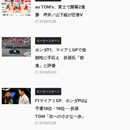
au TOM's、富士で開幕2連
勝 坪井／山下組が圧巻V
2026/5/28
モータースポーツ
ホンダF1、マイアミGPで信
頼性に手応え 折原氏「前
進」と評価
2026/5/30
モータースポーツ
F1マイアミGP、ホンダPUは
予選18位・19位──折原
TGM「次への小さな一歩」
2026/5/28