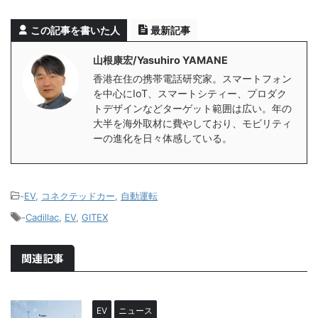
この記事を書いた人
最新記事
山根康宏/Yasuhiro YAMANE
香港在住の携帯電話研究家。スマートフォン
を中心にIoT、スマートシティー、プロダク
トデザインなどターゲット範囲は広い。年の
大半を海外取材に費やしており、モビリティ
ーの進化を日々体感している。
-
EV
,
コネクテッドカー
,
自動運転
-
Cadillac
,
EV
,
GITEX
関連記事
EV
ニュース