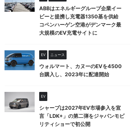
ABBはエネルギーグループ企業イー
ビーと提携し充電器1350基を供給
コペンハーゲン空港がデンマーク最
大規模のEV充電サイトに
EV
ニュース
ウォルマート、カヌーのEVを4500
台購入し、2023年に配達開始
EV
シャープは2027年EV市場参入を宣
言「LDK+」の第二弾をジャパンモビ
リティショーで初公開