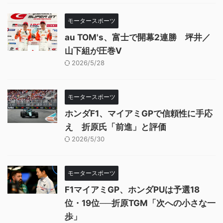
モータースポーツ
au TOM's、富士で開幕2連勝 坪井／
山下組が圧巻V
2026/5/28
モータースポーツ
ホンダF1、マイアミGPで信頼性に手応
え 折原氏「前進」と評価
2026/5/30
モータースポーツ
F1マイアミGP、ホンダPUは予選18
位・19位──折原TGM「次への小さな一
歩」