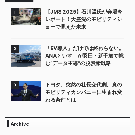
【JMS 2025】石川温氏が会場を
1
レポート！大盛況のモビリティシ
ョーで見えた未来
「EV導入」だけでは終わらない。
2
ANAといすゞが羽田・新千歳で挑
む“データ主導”の脱炭素戦略
トヨタ、突然の社長交代劇。真の
3
モビリティカンパニーに生まれ変
わる条件とは
Archive