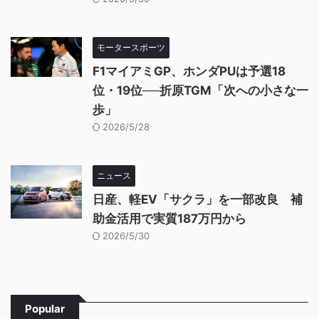
モータースポーツ
F1マイアミGP、ホンダPUは予選18
位・19位──折原TGM「次への小さな一
歩」
2026/5/28
ニュース
日産、軽EV「サクラ」を一部改良 補
助金活用で実質187万円から
2026/5/30
Popular