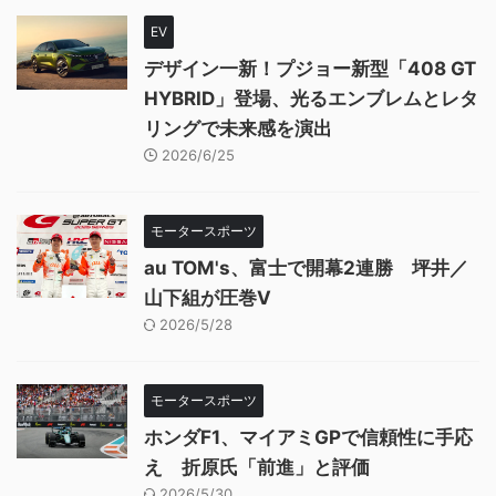
EV
デザイン一新！プジョー新型「408 GT
HYBRID」登場、光るエンブレムとレタ
リングで未来感を演出
2026/6/25
モータースポーツ
au TOM's、富士で開幕2連勝 坪井／
山下組が圧巻V
2026/5/28
モータースポーツ
ホンダF1、マイアミGPで信頼性に手応
え 折原氏「前進」と評価
2026/5/30