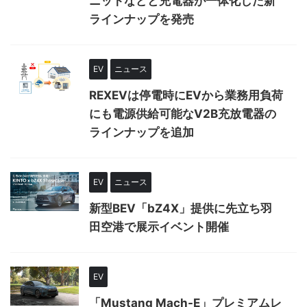
ニットなどと充電器が一体化した新
ラインナップを発売
EV
ニュース
REXEVは停電時にEVから業務用負荷
にも電源供給可能なV2B充放電器の
ラインナップを追加
EV
ニュース
新型BEV「bZ4X」提供に先立ち羽
田空港で展示イベント開催
EV
「Mustang Mach-E」プレミアムレ