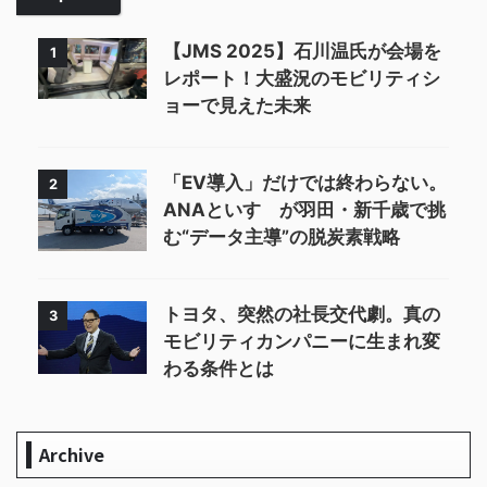
【JMS 2025】石川温氏が会場を
1
レポート！大盛況のモビリティシ
ョーで見えた未来
「EV導入」だけでは終わらない。
2
ANAといすゞが羽田・新千歳で挑
む“データ主導”の脱炭素戦略
トヨタ、突然の社長交代劇。真の
3
モビリティカンパニーに生まれ変
わる条件とは
Archive