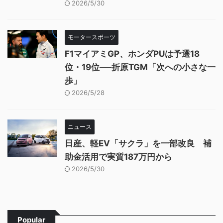
2026/5/30
モータースポーツ
F1マイアミGP、ホンダPUは予選18
位・19位──折原TGM「次への小さな一
歩」
2026/5/28
ニュース
日産、軽EV「サクラ」を一部改良 補
助金活用で実質187万円から
2026/5/30
Popular