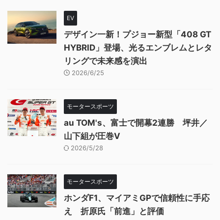
EV
デザイン一新！プジョー新型「408 GT
HYBRID」登場、光るエンブレムとレタ
リングで未来感を演出
2026/6/25
モータースポーツ
au TOM's、富士で開幕2連勝 坪井／
山下組が圧巻V
2026/5/28
モータースポーツ
ホンダF1、マイアミGPで信頼性に手応
え 折原氏「前進」と評価