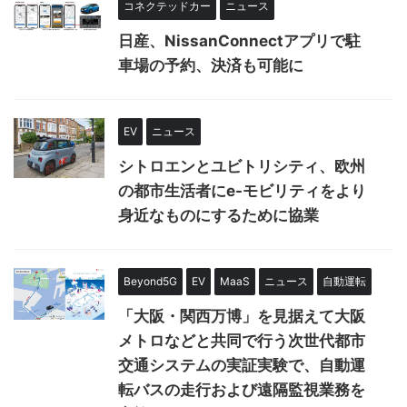
コネクテッドカー
ニュース
日産、NissanConnectアプリで駐
車場の予約、決済も可能に
EV
ニュース
シトロエンとユビトリシティ、欧州
の都市生活者にe-モビリティをより
身近なものにするために協業
Beyond5G
EV
MaaS
ニュース
自動運転
「大阪・関西万博」を見据えて大阪
メトロなどと共同で行う次世代都市
交通システムの実証実験で、自動運
転バスの走行および遠隔監視業務を