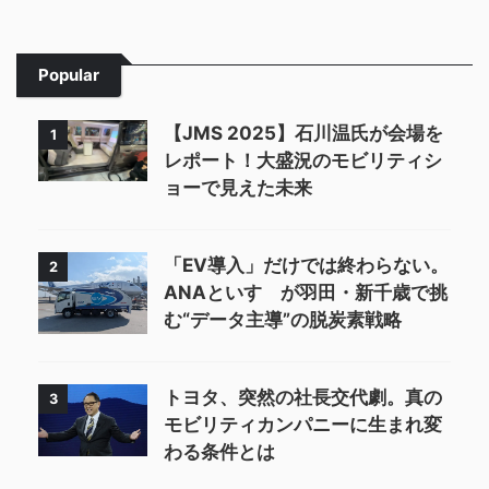
Popular
【JMS 2025】石川温氏が会場を
1
レポート！大盛況のモビリティシ
ョーで見えた未来
「EV導入」だけでは終わらない。
2
ANAといすゞが羽田・新千歳で挑
む“データ主導”の脱炭素戦略
トヨタ、突然の社長交代劇。真の
3
モビリティカンパニーに生まれ変
わる条件とは