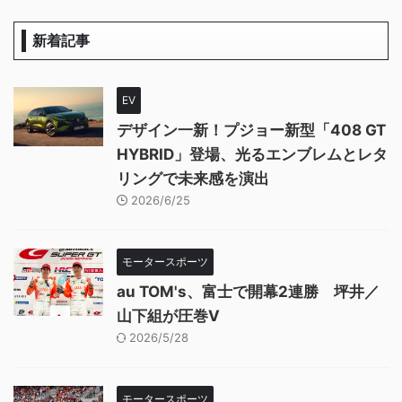
新着記事
EV
デザイン一新！プジョー新型「408 GT
HYBRID」登場、光るエンブレムとレタ
リングで未来感を演出
2026/6/25
モータースポーツ
au TOM's、富士で開幕2連勝 坪井／
山下組が圧巻V
2026/5/28
モータースポーツ