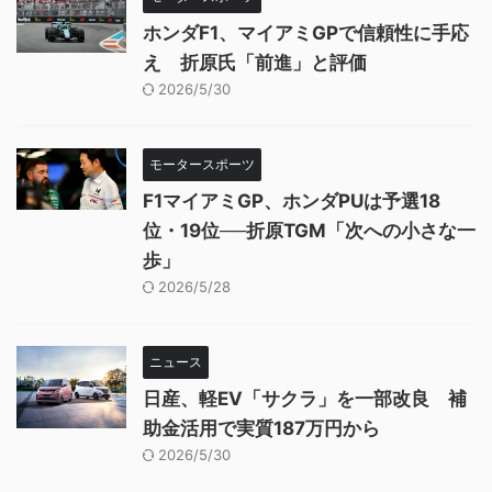
ホンダF1、マイアミGPで信頼性に手応
え 折原氏「前進」と評価
2026/5/30
モータースポーツ
F1マイアミGP、ホンダPUは予選18
位・19位──折原TGM「次への小さな一
歩」
2026/5/28
ニュース
日産、軽EV「サクラ」を一部改良 補
助金活用で実質187万円から
2026/5/30