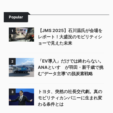
Popular
【JMS 2025】石川温氏が会場を
1
レポート！大盛況のモビリティシ
ョーで見えた未来
「EV導入」だけでは終わらない。
2
ANAといすゞが羽田・新千歳で挑
む“データ主導”の脱炭素戦略
トヨタ、突然の社長交代劇。真の
3
モビリティカンパニーに生まれ変
わる条件とは