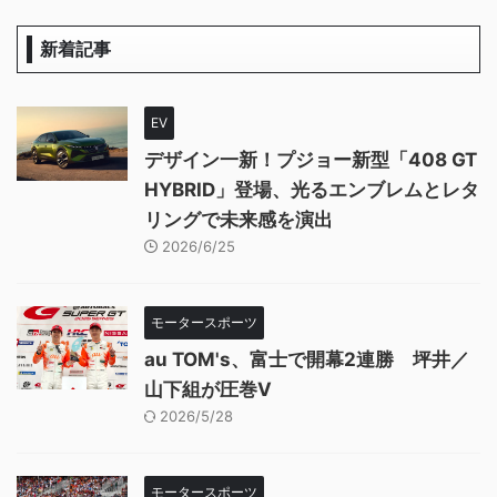
新着記事
EV
デザイン一新！プジョー新型「408 GT
HYBRID」登場、光るエンブレムとレタ
リングで未来感を演出
2026/6/25
モータースポーツ
au TOM's、富士で開幕2連勝 坪井／
山下組が圧巻V
2026/5/28
モータースポーツ