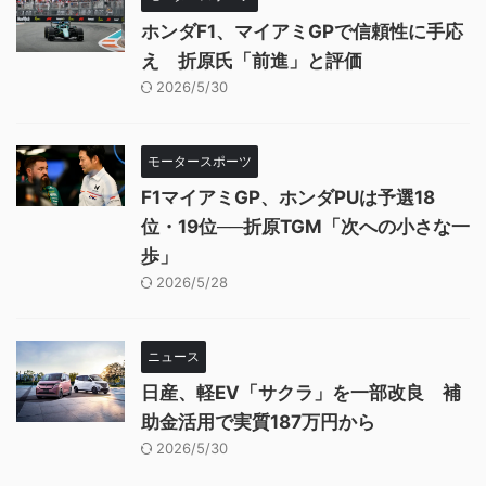
ホンダF1、マイアミGPで信頼性に手応
え 折原氏「前進」と評価
2026/5/30
モータースポーツ
F1マイアミGP、ホンダPUは予選18
位・19位──折原TGM「次への小さな一
歩」
2026/5/28
ニュース
日産、軽EV「サクラ」を一部改良 補
助金活用で実質187万円から
2026/5/30