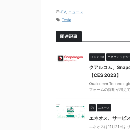
-
EV
,
ニュース
-
Tesla
関連記事
CES 2023
コネクテッドカ
クアルコム、Snap
【CES 2023】
Qualcomm Techno
フォームの採用が増えている
EV
ニュース
エネオス、サービ
エネオスは11月21日より