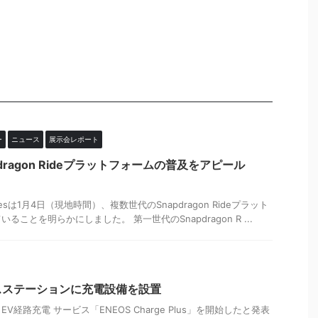
ー
ニュース
展示会レポート
dragon Rideプラットフォームの普及をアピール
logiesは1月4日（現地時間）、複数世代のSnapdragon Rideプラット
ことを明らかにしました。 第一世代のSnapdragon R ...
スステーションに充電設備を設置
EV経路充電 サービス「ENEOS Charge Plus」を開始したと発表