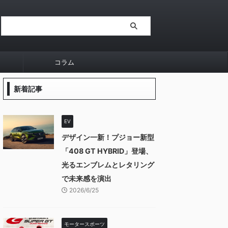
コラム
新着記事
EV
デザイン一新！プジョー新型
「408 GT HYBRID」登場、
光るエンブレムとレタリング
で未来感を演出
2026/6/25
モータースポーツ