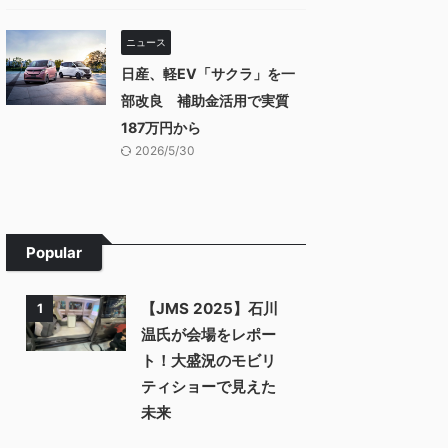
ニュース
日産、軽EV「サクラ」を一
部改良 補助金活用で実質
187万円から
2026/5/30
Popular
【JMS 2025】石川
1
温氏が会場をレポー
ト！大盛況のモビリ
ティショーで見えた
未来