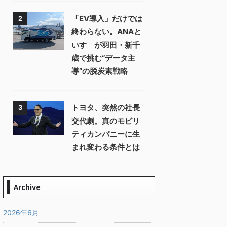
「EV導入」だけでは
2
終わらない。ANAと
いすゞが羽田・新千
歳で挑む“データ主
導”の脱炭素戦略
トヨタ、突然の社長
3
交代劇。真のモビリ
ティカンパニーに生
まれ変わる条件とは
Archive
2026年6月