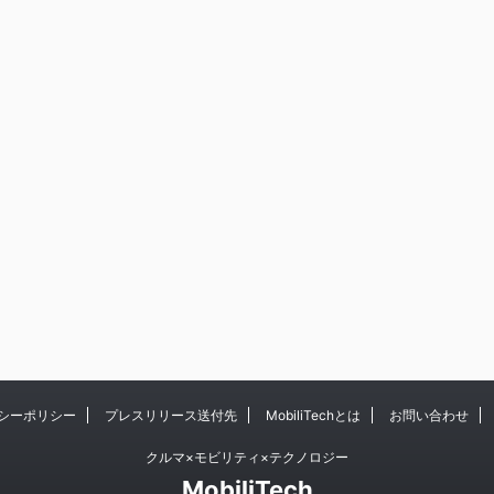
シーポリシー
プレスリリース送付先
MobiliTechとは
お問い合わせ
クルマ×モビリティ×テクノロジー
MobiliTech