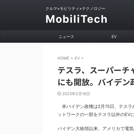
クルマ×モビリティ×テクノロジー
MobiliTech
ニュース
EV
HOME
>
EV
>
テスラ、スーパーチ
にも開放。バイデン
2023年2月16日
米バイデン政権は2月15日、テスラ
ットワークの一部をテスラ以外のEV
バイデン大統領以来、アメリカで電気