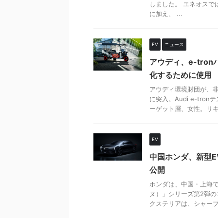
しました。 エネオスでは
に加え、 ...
EV
ニュース
アウディ、e-tr
化するために使用
アウディ環境財団が、非
に突入。Audi e-t
ーゲット層、女性。リキシ
EV
中国ホンダ、新型EV
公開
ホンダは、中国・上海で
ヌ）」シリーズ第2弾のコ
クステリアは、シャープで