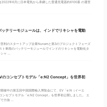
2022年6月に日本電気から承継した普通充電器約6100基 の運営
onバッテリーモジュールは、インドでリキシャを電動
営利のスタートアップ企業Nunamと第3のプロジェクトフェーズ
ronテスト車両のバッテリーモジュールでインドのリキシャを電動化タ
ャ ...
のコンセプトモデル「e:N2 Concept」を世界初
開催中の第五回中国国際輸入博覧会にて、EV「e:N（イーエ
ンセプトモデル「e:N2 Concept」を世界初公開しました。 エ
力強 ...