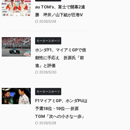
au TOM's、富士で開幕2連
勝 坪井／山下組が圧巻V
2026/5/28
モータースポーツ
ホンダF1、マイアミGPで信
頼性に手応え 折原氏「前
進」と評価
2026/5/30
モータースポーツ
F1マイアミGP、ホンダPUは
予選18位・19位──折原
TGM「次への小さな一歩」
2026/5/28