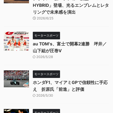
HYBRID」登場、光るエンブレムとレタ
リングで未来感を演出
2026/6/25
モータースポーツ
au TOM's、富士で開幕2連勝 坪井／
山下組が圧巻V
2026/5/28
モータースポーツ
ホンダF1、マイアミGPで信頼性に手応
え 折原氏「前進」と評価
2026/5/30
モータースポーツ