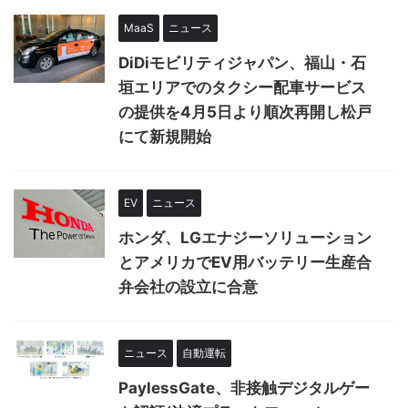
MaaS
ニュース
DiDiモビリティジャパン、福山・石
垣エリアでのタクシー配車サービス
の提供を4月5日より順次再開し松戸
にて新規開始
EV
ニュース
ホンダ、LGエナジーソリューション
とアメリカでEV用バッテリー生産合
弁会社の設立に合意
ニュース
自動運転
PaylessGate、非接触デジタルゲー