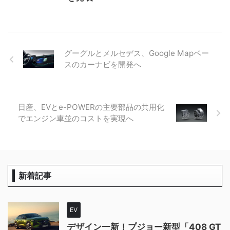
グーグルとメルセデス、Google Mapベー
スのカーナビを開発へ
日産、EVとe-POWERの主要部品の共用化
でエンジン車並のコストを実現へ
新着記事
EV
デザイン一新！プジョー新型「408 GT