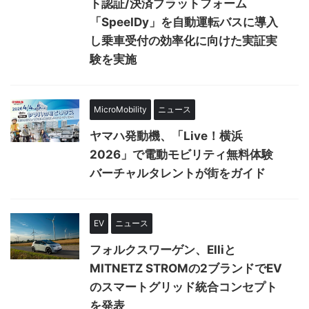
ト認証/決済プラットフォーム
「SpeeIDy」を自動運転バスに導入
し乗車受付の効率化に向けた実証実
験を実施
MicroMobility
ニュース
ヤマハ発動機、「Live！横浜
2026」で電動モビリティ無料体験
バーチャルタレントが街をガイド
EV
ニュース
フォルクスワーゲン、Elliと
MITNETZ STROMの2ブランドでEV
のスマートグリッド統合コンセプト
を発表