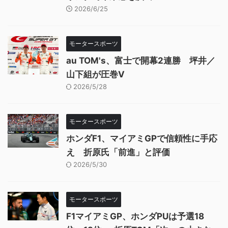
2026/6/25
モータースポーツ
au TOM's、富士で開幕2連勝 坪井／
山下組が圧巻V
2026/5/28
モータースポーツ
ホンダF1、マイアミGPで信頼性に手応
え 折原氏「前進」と評価
2026/5/30
モータースポーツ
F1マイアミGP、ホンダPUは予選18