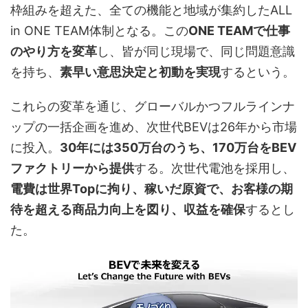
枠組みを超えた、全ての機能と地域が集約したALL
in ONE TEAM体制となる。この
ONE TEAMで仕事
のやり方を変革
し、皆が同じ現場で、同じ問題意識
を持ち、
素早い意思決定と初動を実現
するという。
これらの変革を通じ、グローバルかつフルラインナ
ップの一括企画を進め、次世代BEVは26年から市場
に投入。
30年には350万台のうち、170万台をBEV
ファクトリーから提供
する。次世代電池を採用し、
電費は世界Topに拘り、稼いだ原資で、お客様の期
待を超える商品力向上を図り、収益を確保
するとし
た。