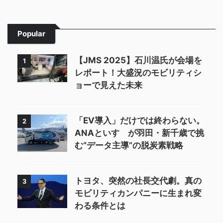
Popular
【JMS 2025】石川温氏が会場を
1
レポート！大盛況のモビリティシ
ョーで見えた未来
「EV導入」だけでは終わらない。
2
ANAといすゞが羽田・新千歳で挑
む“データ主導”の脱炭素戦略
トヨタ、突然の社長交代劇。真の
3
モビリティカンパニーに生まれ変
わる条件とは