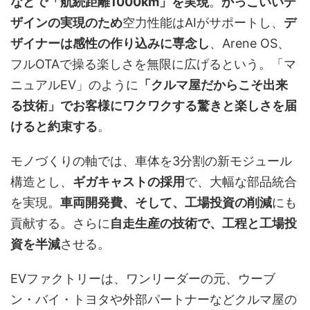
などで「航続距離1000km」を実現
。
かっこいいデ
ザインの実現のため
空力性能はAIがサポートし、
デ
ザイナーは感性の作り込みに専念し
、Arene OS、
フルOTAで操る楽しさを無限に広げるという。「マ
ニュアルEV」のように
「クルマ屋だからこそ出来
る技術」でお客様にワクワクする驚きと楽しさを届
けると約束する
。
モノづくりの軸では、車体を3分割の新モジュール
構造とし、
ギガキャストの採用
で、大幅な部品統合
を実現。
車両開発費、そして、工場投資の削減
にも
貢献する。さらに
自走生産の技術で、工程と工場投
資を半減
させる。
EVファクトリーは、ワンリーダーの元、ウーブ
ン・バイ・トヨタや外部パートナーなどクルマ屋の