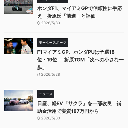
ホンダF1、マイアミGPで信頼性に手応
え 折原氏「前進」と評価
2026/5/30
モータースポーツ
F1マイアミGP、ホンダPUは予選18
位・19位──折原TGM「次への小さな一
歩」
2026/5/28
ニュース
日産、軽EV「サクラ」を一部改良 補
助金活用で実質187万円から
2026/5/30