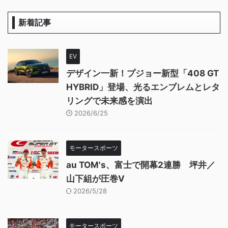
新着記事
EV
デザイン一新！プジョー新型「408 GT
HYBRID」登場、光るエンブレムとレタ
リングで未来感を演出
2026/6/25
モータースポーツ
au TOM's、富士で開幕2連勝 坪井／
山下組が圧巻V
2026/5/28
モータースポーツ