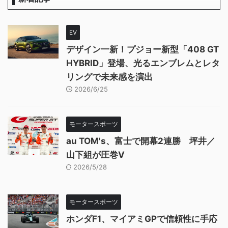
EV
デザイン一新！プジョー新型「408 GT
HYBRID」登場、光るエンブレムとレタ
リングで未来感を演出
2026/6/25
モータースポーツ
au TOM's、富士で開幕2連勝 坪井／
山下組が圧巻V
2026/5/28
モータースポーツ
ホンダF1、マイアミGPで信頼性に手応