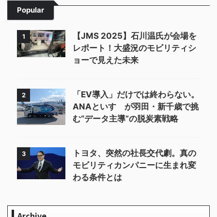
Popular
【JMS 2025】石川温氏が会場を
1
レポート！大盛況のモビリティシ
ョーで見えた未来
「EV導入」だけでは終わらない。
2
ANAといすゞが羽田・新千歳で挑
む“データ主導”の脱炭素戦略
トヨタ、突然の社長交代劇。真の
3
モビリティカンパニーに生まれ変
わる条件とは
Archive