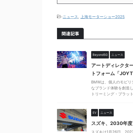
-
ニュース
,
上海モーターショー2025
関連記事
Beyond5G
ニュース
アートディレクタ
トフォーム「JOYT
BMWは、個人のモビ
なブランド体験を創造し
トリーミング・プラットフ
EV
ニュース
スズキ、2030年
スズキは1月26日、2