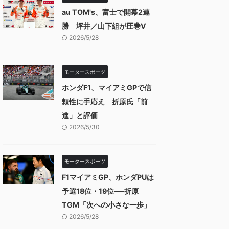
au TOM's、富士で開幕2連
勝 坪井／山下組が圧巻V
2026/5/28
モータースポーツ
ホンダF1、マイアミGPで信
頼性に手応え 折原氏「前
進」と評価
2026/5/30
モータースポーツ
F1マイアミGP、ホンダPUは
予選18位・19位──折原
TGM「次への小さな一歩」
2026/5/28