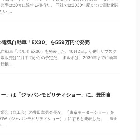
比率は20％に達する模様だ。 同社では2030年度までに電動化関
 ...
の電気自動車「EX30」を559万円で発売
自動車「ボルボ EX30」を発表した。10月2日より先行サブスク
常販売は11月中旬からの予定だ。 ボルボは、2030年までに新車
換 ...
ョー」は「ジャパンモビリティショー」に。豊田自
車工業会（自工会）の豊田章男会長が、「東京モーターショー」を
ITY SHOW（ジャパンモビリティショー）」にすると発表した。 豊田
..