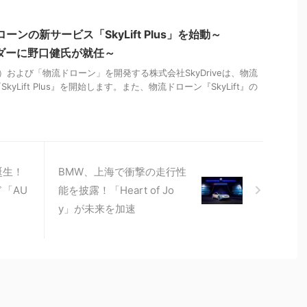
ドローンの新サービス「SkyLift Plus」を始動～
バサダーに野口健氏が就任～
および「物流ドローン」を開発する株式会社SkyDriveは、物流
yLift Plus』を開始します。また、物流ドローン『SkyLift』の
誕生！
BMW、上海で衝撃の走行性
「AU
能を披露！「Heart of Jo
y」が未来を加速