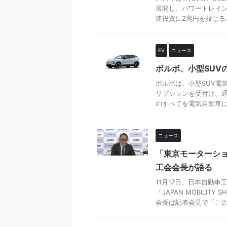
展開し、パワートレイン
連投資に2兆円を投じるとい
EV
ニュース
ボルボ、小型SUV
ボルボは、小型SUV電気
リプションを受付け、通
のすべてを電気自動車に転
ニュース
「東京モーターシ
工会会長が語る
11月17日、日本自動
「JAPAN MOBIL
会長は記者会見で「この .