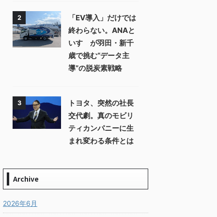
「EV導入」だけでは
2
終わらない。ANAと
いすゞが羽田・新千
歳で挑む“データ主
導”の脱炭素戦略
トヨタ、突然の社長
3
交代劇。真のモビリ
ティカンパニーに生
まれ変わる条件とは
Archive
2026年6月