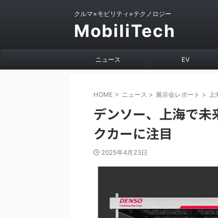
クルマ×モビリティ×テクノロジー
MobiliTech
ニュース
EV
HOME
>
ニュース
>
展示会レポート
>
上
デンソー、上海で未
クカーに注目
2025年4月23日