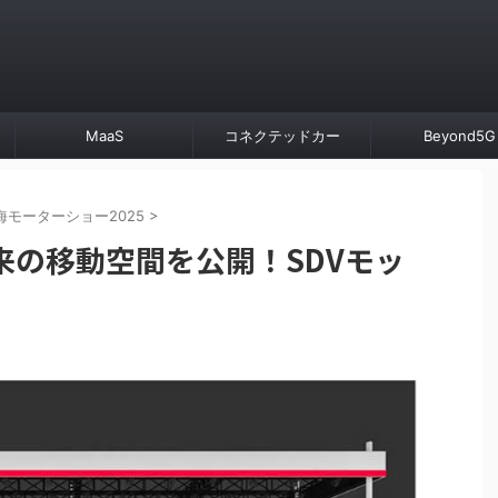
MaaS
コネクテッドカー
Beyond5G
海モーターショー2025
>
来の移動空間を公開！SDVモッ