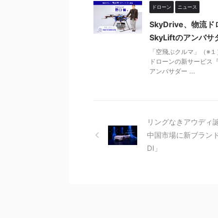
ドローン
ニュース
SkyDrive、物流
SkyLiftのアン
「空飛ぶクルマ」（※１）
ドローンの新サービス『Sk
アンバサダー ...
リングなきアウディ
中国市場に新ブランド
DI」