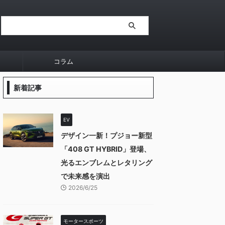
コラム
新着記事
EV
デザイン一新！プジョー新型
「408 GT HYBRID」登場、
光るエンブレムとレタリング
で未来感を演出
2026/6/25
モータースポーツ