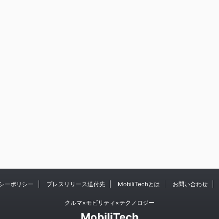
シーポリシー
プレスリリース送付先
MobiliTechとは
お問い合わせ
クルマ×モビリティ×テクノロジー
MobiliTech