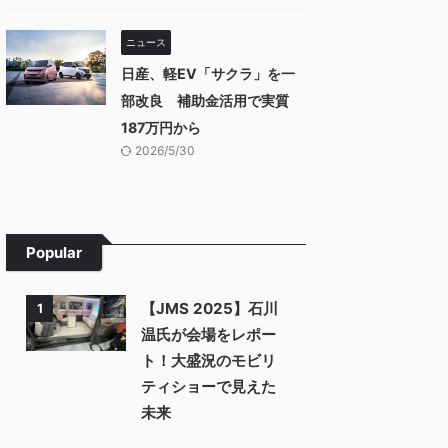
ニュース
日産、軽EV「サクラ」を一
部改良 補助金活用で実質
187万円から
2026/5/30
Popular
【JMS 2025】石川
1
温氏が会場をレポー
ト！大盛況のモビリ
ティショーで見えた
未来