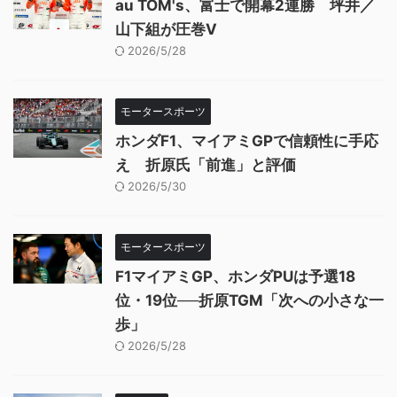
au TOM's、富士で開幕2連勝 坪井／
山下組が圧巻V
2026/5/28
モータースポーツ
ホンダF1、マイアミGPで信頼性に手応
え 折原氏「前進」と評価
2026/5/30
モータースポーツ
F1マイアミGP、ホンダPUは予選18
位・19位──折原TGM「次への小さな一
歩」
2026/5/28