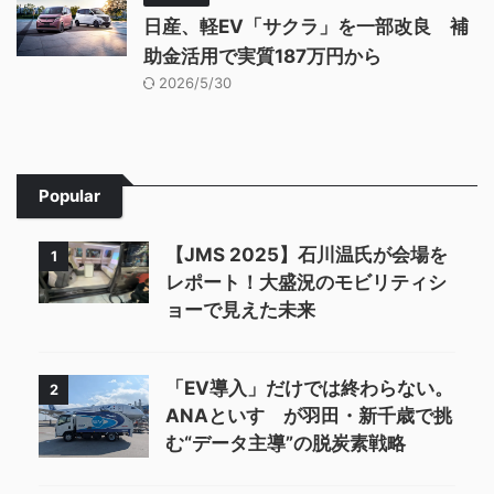
日産、軽EV「サクラ」を一部改良 補
助金活用で実質187万円から
2026/5/30
Popular
【JMS 2025】石川温氏が会場を
1
レポート！大盛況のモビリティシ
ョーで見えた未来
「EV導入」だけでは終わらない。
2
ANAといすゞが羽田・新千歳で挑
む“データ主導”の脱炭素戦略