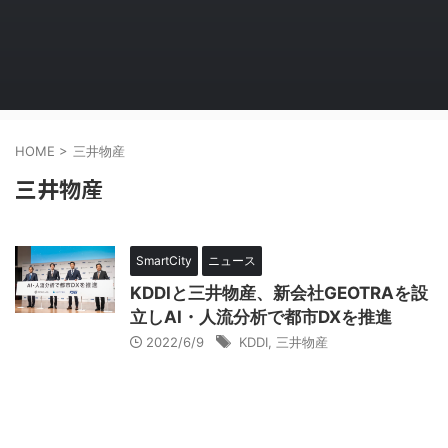
HOME
>
三井物産
三井物産
SmartCity
ニュース
KDDIと三井物産、新会社GEOTRAを設
立しAI・人流分析で都市DXを推進
2022/6/9
KDDI
,
三井物産