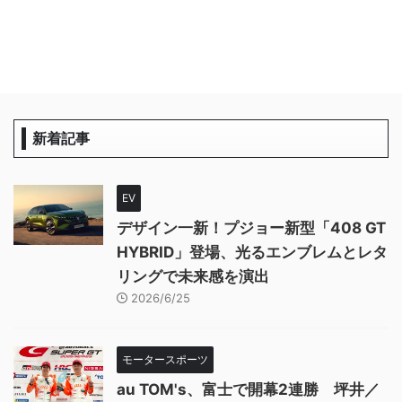
新着記事
EV
デザイン一新！プジョー新型「408 GT
HYBRID」登場、光るエンブレムとレタ
リングで未来感を演出
2026/6/25
モータースポーツ
au TOM's、富士で開幕2連勝 坪井／