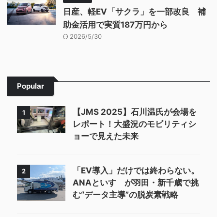
日産、軽EV「サクラ」を一部改良 補
助金活用で実質187万円から
2026/5/30
Popular
【JMS 2025】石川温氏が会場を
1
レポート！大盛況のモビリティシ
ョーで見えた未来
「EV導入」だけでは終わらない。
2
ANAといすゞが羽田・新千歳で挑
む“データ主導”の脱炭素戦略