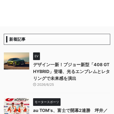
新着記事
EV
デザイン一新！プジョー新型「408 GT
HYBRID」登場、光るエンブレムとレタ
リングで未来感を演出
2026/6/25
モータースポーツ
au TOM's、富士で開幕2連勝 坪井／