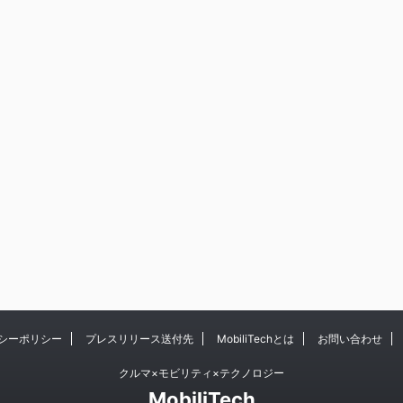
シーポリシー
プレスリリース送付先
MobiliTechとは
お問い合わせ
クルマ×モビリティ×テクノロジー
MobiliTech