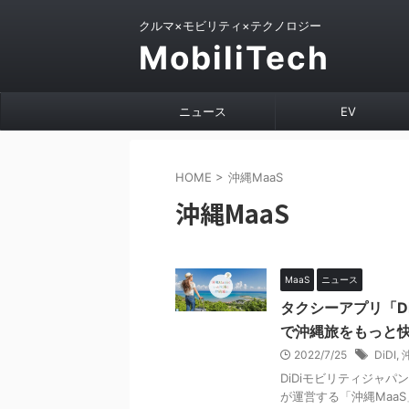
クルマ×モビリティ×テクノロジー
MobiliTech
ニュース
EV
HOME
>
沖縄MaaS
沖縄MaaS
MaaS
ニュース
タクシーアプリ「D
で沖縄旅をもっと
2022/7/25
DiDI
,
DiDiモビリティジャパ
が運営する「沖縄Maa