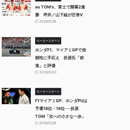
au TOM's、富士で開幕2連
勝 坪井／山下組が圧巻V
2026/5/28
モータースポーツ
ホンダF1、マイアミGPで信
頼性に手応え 折原氏「前
進」と評価
2026/5/30
モータースポーツ
F1マイアミGP、ホンダPUは
予選18位・19位──折原
TGM「次への小さな一歩」
2026/5/28