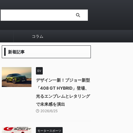
コラム
新着記事
EV
デザイン一新！プジョー新型
「408 GT HYBRID」登場、
光るエンブレムとレタリング
で未来感を演出
2026/6/25
モータースポーツ