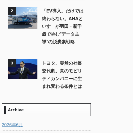
「EV導入」だけでは
2
終わらない。ANAと
いすゞが羽田・新千
歳で挑む“データ主
導”の脱炭素戦略
トヨタ、突然の社長
3
交代劇。真のモビリ
ティカンパニーに生
まれ変わる条件とは
Archive
2026年6月