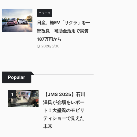
ニュース
日産、軽EV「サクラ」を一
部改良 補助金活用で実質
187万円から
2026/5/30
Popular
【JMS 2025】石川
1
温氏が会場をレポー
ト！大盛況のモビリ
ティショーで見えた
未来