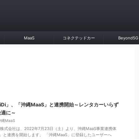
MaaS
コネクテッドカー
Beyond5G
iDi」、「沖縄MaaS」と連携開始～レンタカーいらず
快適に～
沖縄MaaS
ン株式会社は、2022年7月23日（土）より、沖縄MaaS事業連携体
S」と連携を開始します。 「沖縄MaaS」に登録したユーザーへ