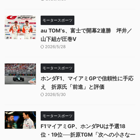
モータースポーツ
au TOM's、富士で開幕2連勝 坪井／
山下組が圧巻V
2026/5/28
モータースポーツ
ホンダF1、マイアミGPで信頼性に手応
え 折原氏「前進」と評価
2026/5/30
モータースポーツ
F1マイアミGP、ホンダPUは予選18
位・19位──折原TGM「次への小さな一