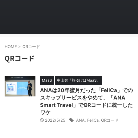
HOME
>
QRコード
QRコード
MaaS
中山智『旅ゆけばMaaS』
ANAは20年蜜月だった「FeliCa」での
スキップサービスをやめて、「ANA
Smart Travel」でQRコードに統一した
ワケ
2022/5/25
ANA
,
FeliCa
,
QRコード