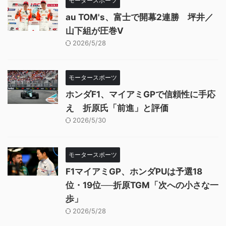
モータースポーツ
au TOM's、富士で開幕2連勝 坪井／
山下組が圧巻V
2026/5/28
モータースポーツ
ホンダF1、マイアミGPで信頼性に手応
え 折原氏「前進」と評価
2026/5/30
モータースポーツ
F1マイアミGP、ホンダPUは予選18
位・19位──折原TGM「次への小さな一
歩」
2026/5/28