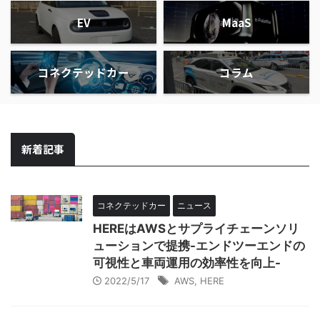
EV
MaaS
コネクテッドカー
コラム
新着記事
コネクテッドカー
ニュース
HEREはAWSとサプライチェーンソリ
ューションで提携-エンドツーエンドの
可視性と車両運用の効率性を向上-
2022/5/17
AWS
,
HERE