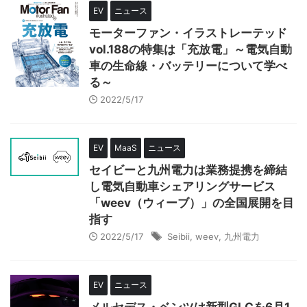
EV
ニュース
モーターファン・イラストレーテッド
vol.188の特集は「充放電」～電気自動
車の生命線・バッテリーについて学べ
る～
2022/5/17
EV
MaaS
ニュース
セイビーと九州電力は業務提携を締結
し電気自動車シェアリングサービス
「weev（ウィーブ）」の全国展開を目
指す
2022/5/17
Seibii
,
weev
,
九州電力
EV
ニュース