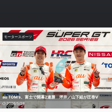
EV
モータースポーツ
モータースポーツ
モータースポーツ
ニュース
ニュース
ニュース
EV
EV
ニュース
BMW iX3が国際的な二冠を達成：「ワールド・カー・オ
デザイン一新！プジョー新型「408 GT HYBRID」登場、
ホンダF1、マイアミGPで信頼性に手応え 折原氏「前進」
F1マイアミGP、ホンダPUは予選18位・19位──折原
日産、軽EV「サクラ」を一部改良 補助金活用で実質187
ホンダ、新型EV「インサイト」を発売 3000台限定、
ホンダ、小型EV「スーパーワン」の先行予約を開始 5月
テスラ、新型6人乗りSUV「Model Y L」を発表 室内空間
ブ・ザ・イヤー」と「ワールド・エレクトリック・ビーク
アウディ、新型RS 5に量産車初の革新技術を搭載 – 究極の
光るエンブレムとレタリングで未来感を演出
au TOM's、富士で開幕2連勝 坪井／山下組が圧巻V
と評価
TGM「次への小さな一歩」
万円から
550万円
下旬発売へ
を大幅拡大、3年間充電無料キャンペーンも
ル2026」を受賞
ハンドリングへ
2026/5/28
2026/5/30
2026/5/28
2026/5/30
2026/5/28
2026/5/28
2026/5/30
2026/5/30
2026/6/25
2026/4/2