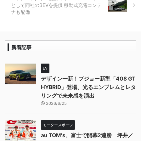
として同社のBEVを提供 移動式充電コンテ
ナも配備
新着記事
EV
デザイン一新！プジョー新型「408 GT
HYBRID」登場、光るエンブレムとレタ
リングで未来感を演出
2026/6/25
モータースポーツ
au TOM's、富士で開幕2連勝 坪井／