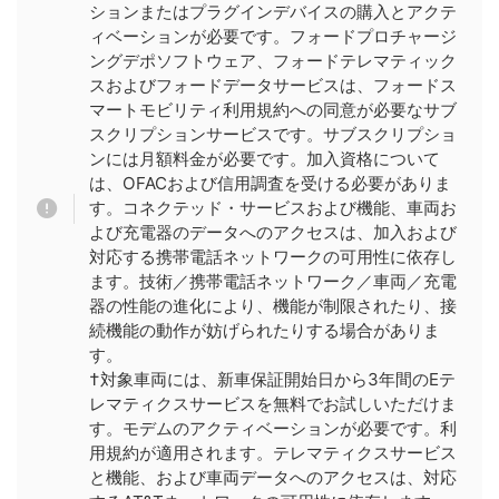
ションまたはプラグインデバイスの購入とアクテ
ィベーションが必要です。フォードプロチャージ
ングデポソフトウェア、フォードテレマティック
スおよびフォードデータサービスは、フォードス
マートモビリティ利用規約への同意が必要なサブ
スクリプションサービスです。サブスクリプショ
ンには月額料金が必要です。加入資格について
は、OFACおよび信用調査を受ける必要がありま
す。コネクテッド・サービスおよび機能、車両お
よび充電器のデータへのアクセスは、加入および
対応する携帯電話ネットワークの可用性に依存し
ます。技術／携帯電話ネットワーク／車両／充電
器の性能の進化により、機能が制限されたり、接
続機能の動作が妨げられたりする場合がありま
す。
†対象車両には、新車保証開始日から3年間のEテ
レマティクスサービスを無料でお試しいただけま
す。モデムのアクティベーションが必要です。利
用規約が適用されます。テレマティクスサービス
と機能、および車両データへのアクセスは、対応