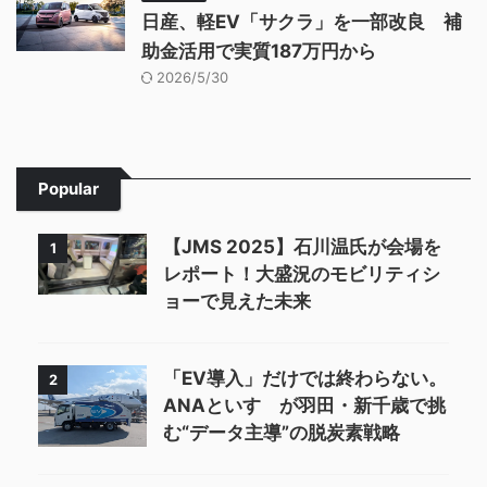
日産、軽EV「サクラ」を一部改良 補
助金活用で実質187万円から
2026/5/30
Popular
【JMS 2025】石川温氏が会場を
1
レポート！大盛況のモビリティシ
ョーで見えた未来
「EV導入」だけでは終わらない。
2
ANAといすゞが羽田・新千歳で挑
む“データ主導”の脱炭素戦略