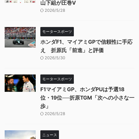
山下組が圧巻V
2026/5/28
モータースポーツ
ホンダF1、マイアミGPで信頼性に手応
え 折原氏「前進」と評価
2026/5/30
モータースポーツ
F1マイアミGP、ホンダPUは予選18
位・19位──折原TGM「次への小さな一
歩」
2026/5/28
ニュース