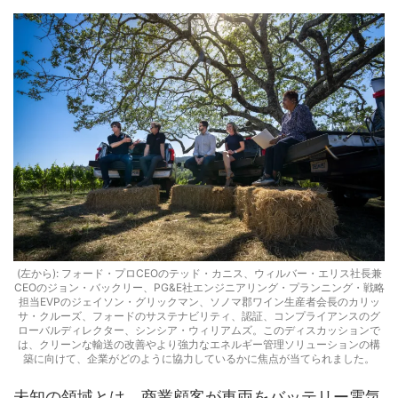
(左から): フォード・プロCEOのテッド・カニス、ウィルバー・エリス社長兼
CEOのジョン・バックリー、PG&E社エンジニアリング・プランニング・戦略
担当EVPのジェイソン・グリックマン、ソノマ郡ワイン生産者会長のカリッ
サ・クルーズ、フォードのサステナビリティ、認証、コンプライアンスのグ
ローバルディレクター、シンシア・ウィリアムズ。このディスカッションで
は、クリーンな輸送の改善やより強力なエネルギー管理ソリューションの構
築に向けて、企業がどのように協力しているかに焦点が当てられました。
未知の領域とは、商業顧客が車両をバッテリー電気