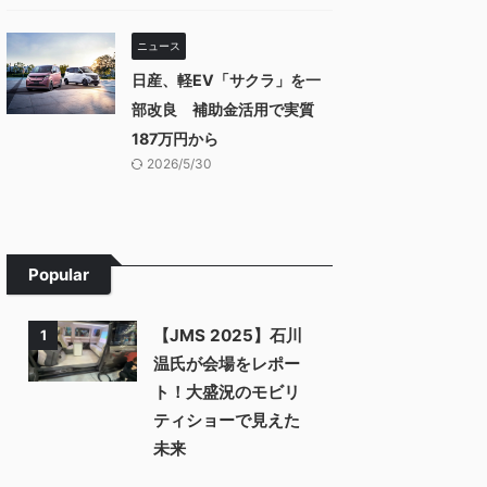
ニュース
日産、軽EV「サクラ」を一
部改良 補助金活用で実質
187万円から
2026/5/30
Popular
【JMS 2025】石川
1
温氏が会場をレポー
ト！大盛況のモビリ
ティショーで見えた
未来