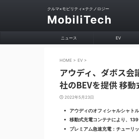
クルマ×モビリティ×テクノロジー
MobiliTech
ニュース
EV
HOME
>
EV
>
アウディ、ダボス会
社のBEVを提供 移
2022年5月23日
アウディのオフィシャルシャトル
移動式充電コンテナにより、13
プレミアム急速充電：チューリ