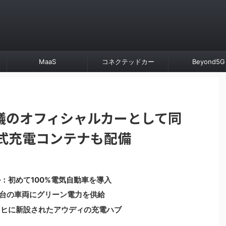
MaaS
コネクテッドカー
Beyond5G
議のオフィシャルカーとして同
動式充電コンテナも配備
：初めて100%電気自動車を導入
9台の車両にグリーン電力を供給
ッヒに新設されたアウディの充電ハブ