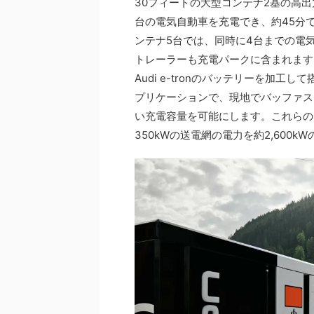
30フィートの大型コンテナ2基の高
台の電気自動車を充電でき、約45分
ンテナ5台では、同時に4台までの電
トレーラーも充電パークに含まれます
Audi e-tronのバッテリーを加
プリケーションで、現地でバッファス
い充電容量を可能にします。これらの
350kWの送電網の電力を約2,600