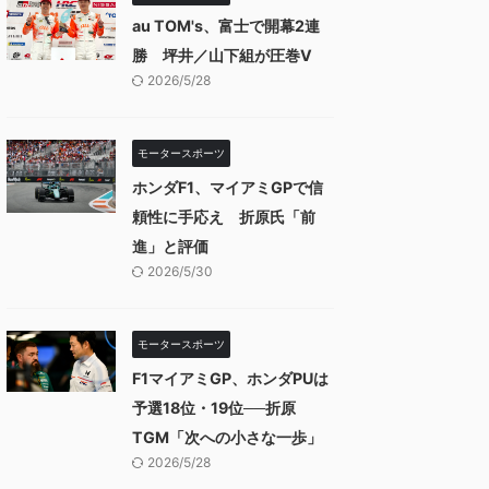
au TOM's、富士で開幕2連
勝 坪井／山下組が圧巻V
2026/5/28
モータースポーツ
ホンダF1、マイアミGPで信
頼性に手応え 折原氏「前
進」と評価
2026/5/30
モータースポーツ
F1マイアミGP、ホンダPUは
予選18位・19位──折原
TGM「次への小さな一歩」
2026/5/28