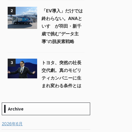
「EV導入」だけでは
2
終わらない。ANAと
いすゞが羽田・新千
歳で挑む“データ主
導”の脱炭素戦略
トヨタ、突然の社長
3
交代劇。真のモビリ
ティカンパニーに生
まれ変わる条件とは
Archive
2026年6月