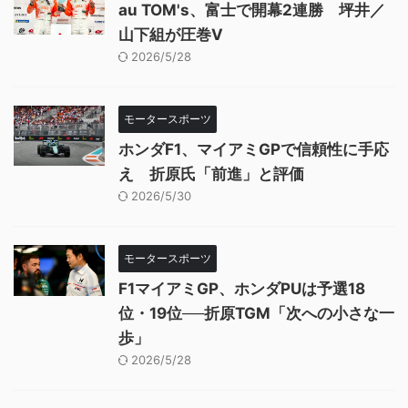
au TOM's、富士で開幕2連勝 坪井／
山下組が圧巻V
2026/5/28
モータースポーツ
ホンダF1、マイアミGPで信頼性に手応
え 折原氏「前進」と評価
2026/5/30
モータースポーツ
F1マイアミGP、ホンダPUは予選18
位・19位──折原TGM「次への小さな一
歩」
2026/5/28