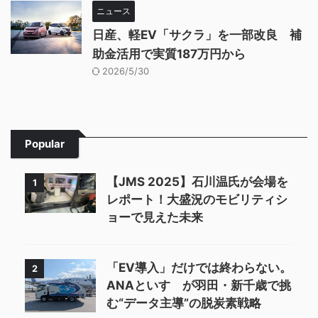
ニュース
日産、軽EV「サクラ」を一部改良 補
助金活用で実質187万円から
2026/5/30
Popular
【JMS 2025】石川温氏が会場を
1
レポート！大盛況のモビリティシ
ョーで見えた未来
「EV導入」だけでは終わらない。
2
ANAといすゞが羽田・新千歳で挑
む“データ主導”の脱炭素戦略