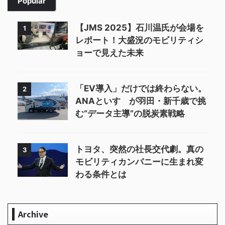
Popular
【JMS 2025】石川温氏が会場を
1
レポート！大盛況のモビリティシ
ョーで見えた未来
「EV導入」だけでは終わらない。
2
ANAといすゞが羽田・新千歳で挑
む“データ主導”の脱炭素戦略
トヨタ、突然の社長交代劇。真の
3
モビリティカンパニーに生まれ変
わる条件とは
Archive