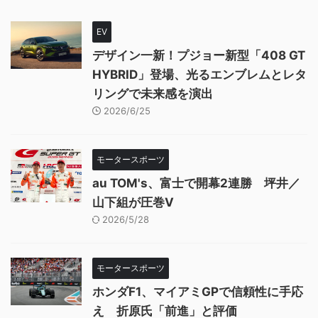
EV
デザイン一新！プジョー新型「408 GT
HYBRID」登場、光るエンブレムとレタ
リングで未来感を演出
2026/6/25
モータースポーツ
au TOM's、富士で開幕2連勝 坪井／
山下組が圧巻V
2026/5/28
モータースポーツ
ホンダF1、マイアミGPで信頼性に手応
え 折原氏「前進」と評価