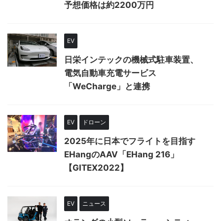
予想価格は約2200万円
EV
日栄インテックの機械式駐車装置、
電気自動車充電サービス
「WeCharge」と連携
EV
ドローン
2025年に日本でフライトを目指す
EHangのAAV「EHang 216」
【GITEX2022】
EV
ニュース