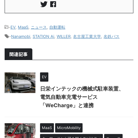
-
EV
,
MaaS
,
ニュース
,
自動運転
-
Nanamobi
,
STATION Ai
,
WILLER
,
名古屋工業大学
,
名鉄バス
関連記事
EV
日栄インテックの機械式駐車装置、
電気自動車充電サービス
「WeCharge」と連携
MaaS
MicroMobility