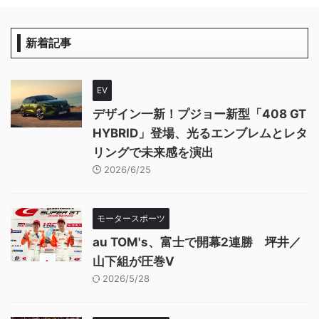
新着記事
EV
デザイン一新！プジョー新型「408 GT
HYBRID」登場、光るエンブレムとレタ
リングで未来感を演出
2026/6/25
モータースポーツ
au TOM's、富士で開幕2連勝 坪井／
山下組が圧巻V
2026/5/28