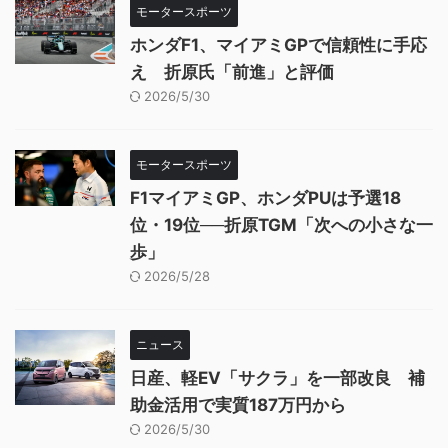
モータースポーツ
ホンダF1、マイアミGPで信頼性に手応
え 折原氏「前進」と評価
2026/5/30
モータースポーツ
F1マイアミGP、ホンダPUは予選18
位・19位──折原TGM「次への小さな一
歩」
2026/5/28
ニュース
日産、軽EV「サクラ」を一部改良 補
助金活用で実質187万円から
2026/5/30