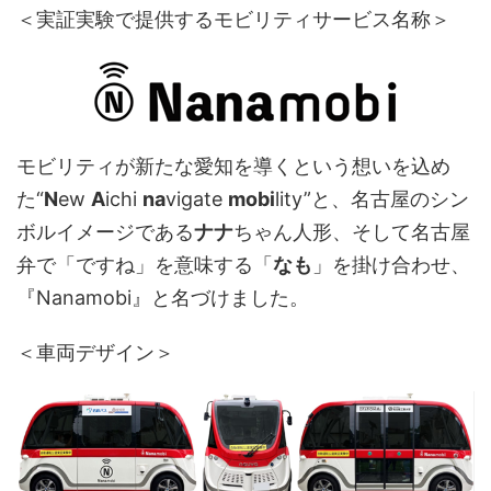
＜実証実験で提供するモビリティサービス名称＞
モビリティが新たな愛知を導くという想いを込め
た“
N
ew
A
ichi
na
vigate
mobi
lity”と、名古屋のシン
ボルイメージである
ナナ
ちゃん人形、そして名古屋
弁で「ですね」を意味する「
なも
」を掛け合わせ、
『Nanamobi』と名づけました。
＜車両デザイン＞