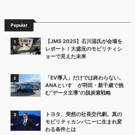
Popular
【JMS 2025】石川温氏が会場を
1
レポート！大盛況のモビリティシ
ョーで見えた未来
「EV導入」だけでは終わらない。
2
ANAといすゞが羽田・新千歳で挑
む“データ主導”の脱炭素戦略
トヨタ、突然の社長交代劇。真の
3
モビリティカンパニーに生まれ変
わる条件とは