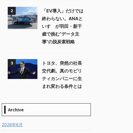
「EV導入」だけでは
2
終わらない。ANAと
いすゞが羽田・新千
歳で挑む“データ主
導”の脱炭素戦略
トヨタ、突然の社長
3
交代劇。真のモビリ
ティカンパニーに生
まれ変わる条件とは
Archive
2026年6月