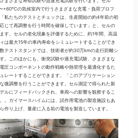
さまざまな寿命試験や急速充電試験を行います。セル
0〜+60℃の気候室内で行うさまざまな充電・負荷プロフ
「私たちのテストとチェックは、生産開始の約4年前の初
応じて再調整を行う時間を確保しています」と、セルの
ます。セルの老化現象を評価するために、約1年間、高温
ィは最大15年の車内寿命をシミュレートすることができ
数テストスタンドでは、技術者が約30万kmの走行距離シ
す。このほかにも、衝突試験や過充電試験、さまざまな
電圧コンポーネントの動作戦略や熱管理を最適化するた
ュレートすることができます。「このアプリケーション
な微調整を行うことができます。セル測定で得られた新
デルにフィードバックされ、車両への影響を観察するこ
。。ガイマースハイムには、試作用電池の製造施設もあ
ら作り上げ、量産に入る前の電池を製造しています。