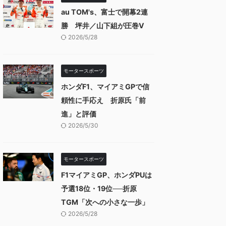
au TOM's、富士で開幕2連
勝 坪井／山下組が圧巻V
2026/5/28
モータースポーツ
ホンダF1、マイアミGPで信
頼性に手応え 折原氏「前
進」と評価
2026/5/30
モータースポーツ
F1マイアミGP、ホンダPUは
予選18位・19位──折原
TGM「次への小さな一歩」
2026/5/28