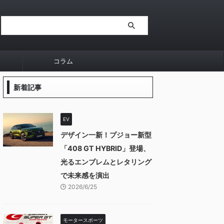
コラム
新着記事
EV
デザイン一新！プジョー新型
「408 GT HYBRID」登場、
光るエンブレムとレタリング
で未来感を演出
2026/6/25
モータースポーツ