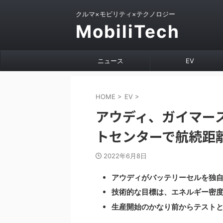
クルマ×モビリティ×テクノロジー
MobiliTech
ニュース
EV
HOME
>
EV
>
アウディ、ガイマー
トセンターで航続距
2022年6月8日
アウディがバッテリーセルを独
技術的な目標は、エネルギー密
生産開始のかなり前からテスト