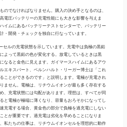
ものでなければなりません。購入の決め手となるのは、
高電圧バッテリーの充電性能にも大きな影響を与えま
ハイムにあるバッテリーテストセンターで、バッテリー
計・開発・チェックを独自に行なっています。
ーセルの充電状態を示しています。充電中は負極の黒鉛
によって黒鉛の色が変化する。放電しているときは黒
になると金色に見えます。ガイマースハイムにあるアウ
ルエキスパート、ベルンハルト・リーガー博士は「これ
ることができるのです」と説明します。電極が充電され
りません。電極は、リチウムイオンが最も多く存在する
め、充電状態には勾配があります。理想は、すべてが同
ると電極が極端に薄くなり、容量もおろそかになってし
速充電する場合、黄金色の部分で負極を過充電にしない
ことが重要です。過充電は劣化を早めることになりま
、私たちの仕事は、リチウムイオンセルを理想的に動作