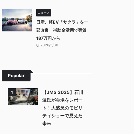
ニュース
日産、軽EV「サクラ」を一
部改良 補助金活用で実質
187万円から
2026/5/30
Popular
【JMS 2025】石川
1
温氏が会場をレポー
ト！大盛況のモビリ
ティショーで見えた
未来