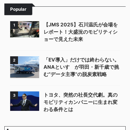
Popular
【JMS 2025】石川温氏が会場を
1
レポート！大盛況のモビリティシ
ョーで見えた未来
「EV導入」だけでは終わらない。
2
ANAといすゞが羽田・新千歳で挑
む“データ主導”の脱炭素戦略
トヨタ、突然の社長交代劇。真の
3
モビリティカンパニーに生まれ変
わる条件とは