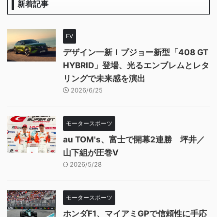
新着記事
EV
デザイン一新！プジョー新型「408 GT
HYBRID」登場、光るエンブレムとレタ
リングで未来感を演出
2026/6/25
モータースポーツ
au TOM's、富士で開幕2連勝 坪井／
山下組が圧巻V
2026/5/28
モータースポーツ
ホンダF1、マイアミGPで信頼性に手応