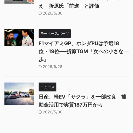
え 折原氏「前進」と評価
2026/5/30
モータースポーツ
F1マイアミGP、ホンダPUは予選18
位・19位──折原TGM「次への小さな一
歩」
2026/5/28
ニュース
日産、軽EV「サクラ」を一部改良 補
助金活用で実質187万円から
2026/5/30