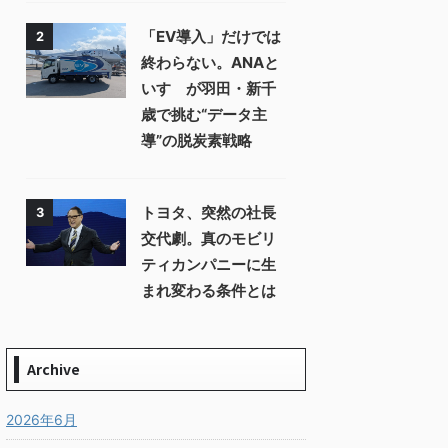
「EV導入」だけでは
2
終わらない。ANAと
いすゞが羽田・新千
歳で挑む“データ主
導”の脱炭素戦略
トヨタ、突然の社長
3
交代劇。真のモビリ
ティカンパニーに生
まれ変わる条件とは
Archive
2026年6月