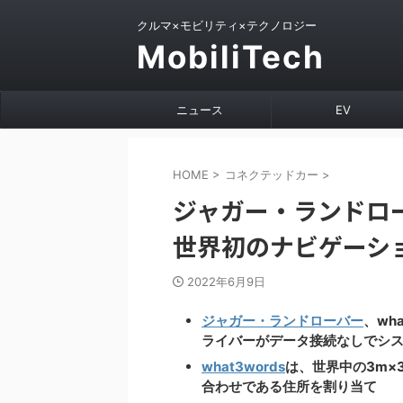
クルマ×モビリティ×テクノロジー
MobiliTech
ニュース
EV
HOME
>
コネクテッドカー
>
ジャガー・ランドローバ
世界初のナビゲーシ
2022年6月9日
ジャガー・ランドローバー
、wh
ライバーがデータ接続なしでシ
what3words
は、世界中の3m×
合わせである住所を割り当て