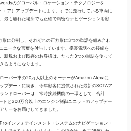
3wordsのグローバル・ロケーション・テクノロジーを
ザ・エア）アップデートにより、すでに走行している車両に
、最も離れた場所でも正確で精密なナビゲーションを顧
mの正方形に分割し、それぞれの正方形に3つの単語を組み合わ
というユニークな言葉を付与しています。携帯電話への接続を
、新規および既存のお客様は、たった3つの単語を使って
きるようになります。
バー車の20万人以上のオーナーがAmazon Alexaに
ップデートに続き、今年顧客に提供された最新のSOTAア
ランドローバーは、常時接続機能の一環として、合計
ートと300万台以上のエンジン制御ユニットのアップデー
アリーをお届けしてきました。
i Proインフォテインメント・システムのナビゲーション・
直接入力できるようになります。この統合は、過去25年にわ