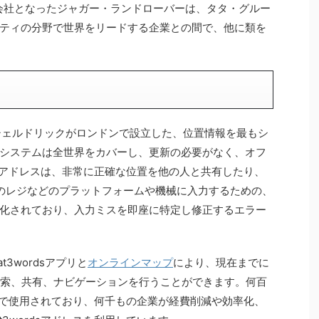
子会社となったジャガー・ランドローバーは、タタ・グルー
ティの分野で世界をリードする企業との間で、他に類を
リス・シェルドリックがロンドンで設立した、位置情報を最もシ
システムは全世界をカバーし、更新の必要がなく、オフ
dsのアドレスは、非常に正確な位置を他の人と共有したり、
のレジなどのプラットフォームや機械に入力するための、
化されており、入力ミスを即座に特定し修正するエラー
3wordsアプリと
オンラインマップ
により、現在までに
スの検索、共有、ナビゲーションを行うことができます。何百
世界中で使用されており、何千もの企業が経費削減や効率化、