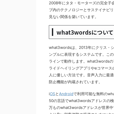
2008年にタタ・モーターズの完全
プ内のテクノロジーとサステイナビリ
見ない関係を築いています。
what3wordsについて
what3wordsは、2013年にク
ンプルに表現するシステムです。この
ラインで動作します。what3wor
ライドヘイリングアプリやeコマース
人に優しい方法です。音声入力に最適
防止機能が内蔵されています。
i
OS
と
Android
で利用可能な無料のwhat
50の言語でwhat3wordsアドレ
万ものwhat3wordsアドレスが