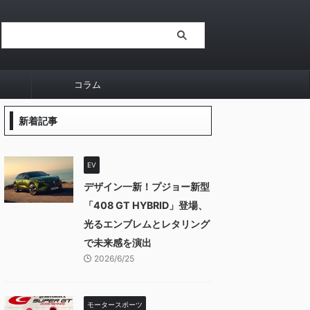
コラム
新着記事
EV
デザイン一新！プジョー新型
「408 GT HYBRID」登場、
光るエンブレムとレタリング
で未来感を演出
2026/6/25
モータースポーツ