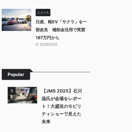
ニュース
日産、軽EV「サクラ」を一
部改良 補助金活用で実質
187万円から
2026/5/30
Popular
【JMS 2025】石川
1
温氏が会場をレポー
ト！大盛況のモビリ
ティショーで見えた
未来