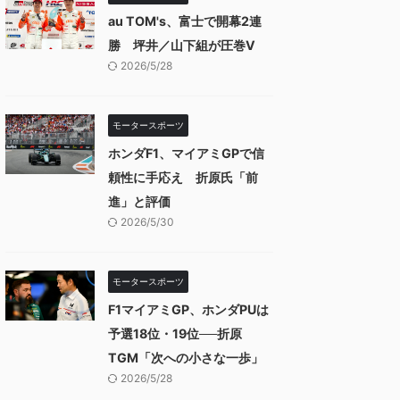
au TOM's、富士で開幕2連
勝 坪井／山下組が圧巻V
2026/5/28
モータースポーツ
ホンダF1、マイアミGPで信
頼性に手応え 折原氏「前
進」と評価
2026/5/30
モータースポーツ
F1マイアミGP、ホンダPUは
予選18位・19位──折原
TGM「次への小さな一歩」
2026/5/28