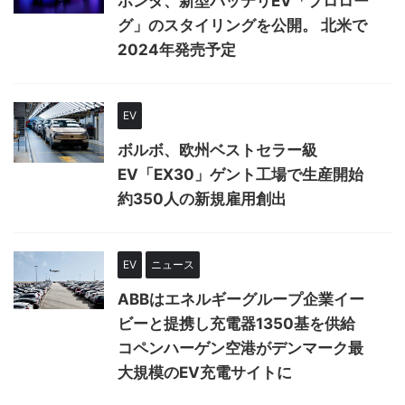
ホンダ、新型バッテリEV「プロロー
グ」のスタイリングを公開。 北米で
2024年発売予定
EV
ボルボ、欧州ベストセラー級
EV「EX30」ゲント工場で生産開始
約350人の新規雇用創出
EV
ニュース
ABBはエネルギーグループ企業イー
ビーと提携し充電器1350基を供給
コペンハーゲン空港がデンマーク最
大規模のEV充電サイトに