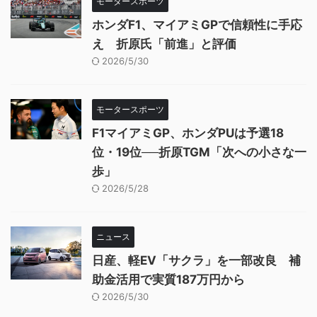
モータースポーツ
ホンダF1、マイアミGPで信頼性に手応
え 折原氏「前進」と評価
2026/5/30
モータースポーツ
F1マイアミGP、ホンダPUは予選18
位・19位──折原TGM「次への小さな一
歩」
2026/5/28
ニュース
日産、軽EV「サクラ」を一部改良 補
助金活用で実質187万円から
2026/5/30