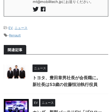
mt@mobilitech.jpにお送りください。
-
EV
,
ニュース
-
Renault
関連記事
ニュース
トヨタ、豊田章男社長が会長職に。
新社長は53歳の佐藤恒治執行役員
EV
ニュース