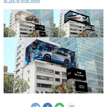
di_q4-e-tron.html