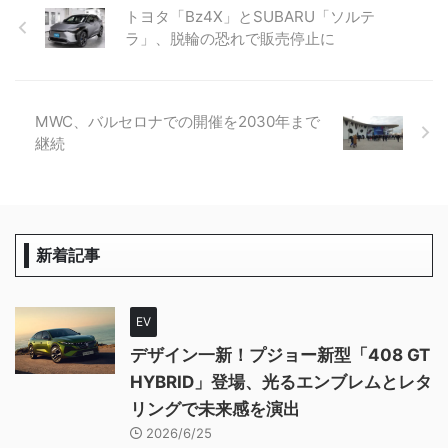
トヨタ「Bz4X」とSUBARU「ソルテ
ラ」、脱輪の恐れで販売停止に
MWC、バルセロナでの開催を2030年まで
継続
新着記事
EV
デザイン一新！プジョー新型「408 GT
HYBRID」登場、光るエンブレムとレタ
リングで未来感を演出
2026/6/25