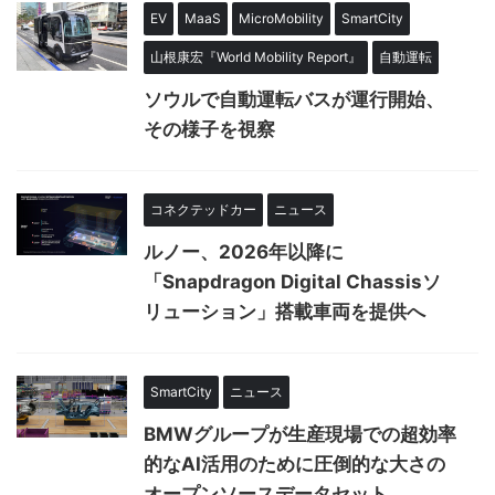
EV
MaaS
MicroMobility
SmartCity
山根康宏『World Mobility Report』
自動運転
ソウルで自動運転バスが運行開始、
その様子を視察
コネクテッドカー
ニュース
ルノー、2026年以降に
「Snapdragon Digital Chassisソ
リューション」搭載車両を提供へ
SmartCity
ニュース
BMWグループが生産現場での超効率
的なAI活用のために圧倒的な大さの
オープンソースデータセット