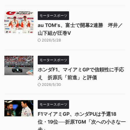
モータースポーツ
au TOM's、富士で開幕2連勝 坪井／
山下組が圧巻V
2026/5/28
モータースポーツ
ホンダF1、マイアミGPで信頼性に手応
え 折原氏「前進」と評価
2026/5/30
モータースポーツ
F1マイアミGP、ホンダPUは予選18
位・19位──折原TGM「次への小さな一
歩」