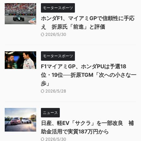
モータースポーツ
ホンダF1、マイアミGPで信頼性に手応
え 折原氏「前進」と評価
2026/5/30
モータースポーツ
F1マイアミGP、ホンダPUは予選18
位・19位──折原TGM「次への小さな一
歩」
2026/5/28
ニュース
日産、軽EV「サクラ」を一部改良 補
助金活用で実質187万円から
2026/5/30