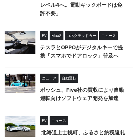
レベル4へ。電動キックボードは免
許不要」
EV
MaaS
コネクテッドカー
ニュース
テスラとOPPOがデジタルキーで提
携「スマホでドアロック」普及へ
ニュース
自動運転
ボッシュ、Five社の買収により自動
運転向けソフトウェア開発を加速
EV
ニュース
北海道上士幌町、ふるさと納税返礼