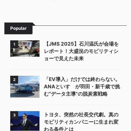
Popular
【JMS 2025】石川温氏が会場を
1
レポート！大盛況のモビリティシ
ョーで見えた未来
「EV導入」だけでは終わらない。
2
ANAといすゞが羽田・新千歳で挑
む“データ主導”の脱炭素戦略
トヨタ、突然の社長交代劇。真の
3
モビリティカンパニーに生まれ変
わる条件とは