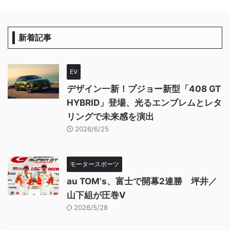
新着記事
EV
デザイン一新！プジョー新型「408 GT
HYBRID」登場、光るエンブレムとレタ
リングで未来感を演出
2026/6/25
モータースポーツ
au TOM's、富士で開幕2連勝 坪井／
山下組が圧巻V
2026/5/28