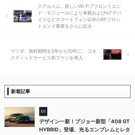
クアルコム、新しいWi-Fi 7フロントエン
ド・モジュールにより車載およびIoTデバ
イスなどスマートフォン以外のRFフロン
トエンド事業をさらに拡大
マツダ、無料期間を3年から10年に。 コネ
クティッドサービス新プランを導入
新着記事
EV
デザイン一新！プジョー新型「408 GT
HYBRID」登場、光るエンブレムとレタ