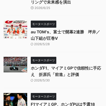
リングで未来感を演出
2026/6/25
モータースポーツ
au TOM's、富士で開幕2連勝 坪井／
山下組が圧巻V
2026/5/28
モータースポーツ
ホンダF1、マイアミGPで信頼性に手応
え 折原氏「前進」と評価
2026/5/30
モータースポーツ
F1マイアミGP、ホンダPUは予選18