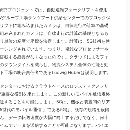
Cloud」研究プロジェクトでは、自動運転フォークリフトを使用
Wグループ工場ランツフート供給センターでのブロック保
リフトに組み込まれたカメラは、自律走行の計算の基礎
組み込まれたカメラは、自律走行の計算の基礎となるも
リ単位の精度で座標を決定します。計算は、5G技術を使
ーシングされています。つまり、複雑なプロセッサーや
搭載する必要がなくなったのです。クラウドによるフォ
のダウンタイムを減らし、物流システム全体の性能と効
場の統合責任者であるLudwig Huberは説明します。
センターにおけるクラウドベースのロジスティクスソリ
が重要な役割を果たします。この新しいモバイル通信規格
送することを可能にします。5Gは、機械と装置間のリア
5世代のモバイル通信 」である5Gは、既存の規格を段階
ん。データ転送速度が大幅に向上するだけでなく、何十
イムでデータを送信することが可能になります。バイエ