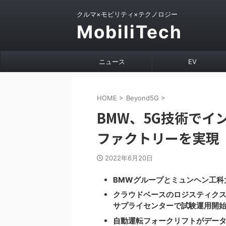
クルマ×モビリティ×テクノロジー
MobiliTech
ニュース
EV
HOME
>
Beyond5G
>
BMW、5G技術でイ
ファクトリーを実現
2022年6月20日
BMWグループとミュンヘン工科大学の
クラウドベースのロジスティクス
サプライセンターで試験運用開
自動運転フォークリフトがデー