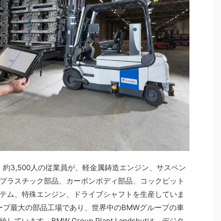
約3,500人の従業員が、軽金属鋳造エンジン、サスペン
プラスチック部品、カーボンボディ部品、コックピット
テム、特殊エンジン、ドライブシャフトを生産していま
ープ最大の部品工場であり、世界中のBMWグループの車
ます。BMW Group Plant Landshutは、デジタ