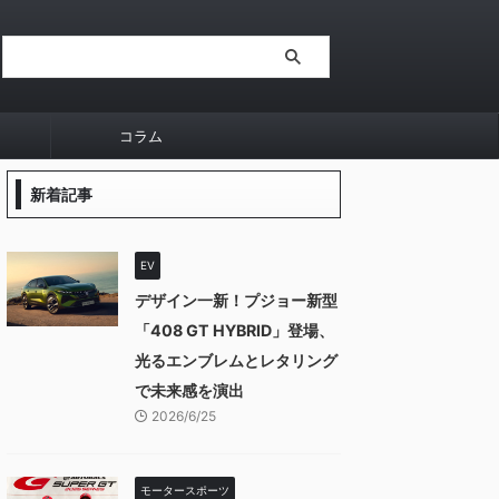
コラム
新着記事
EV
デザイン一新！プジョー新型
「408 GT HYBRID」登場、
光るエンブレムとレタリング
で未来感を演出
2026/6/25
モータースポーツ