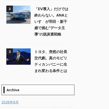
「EV導入」だけでは
2
終わらない。ANAと
いすゞが羽田・新千
歳で挑む“データ主
導”の脱炭素戦略
トヨタ、突然の社長
3
交代劇。真のモビリ
ティカンパニーに生
まれ変わる条件とは
Archive
2026年6月