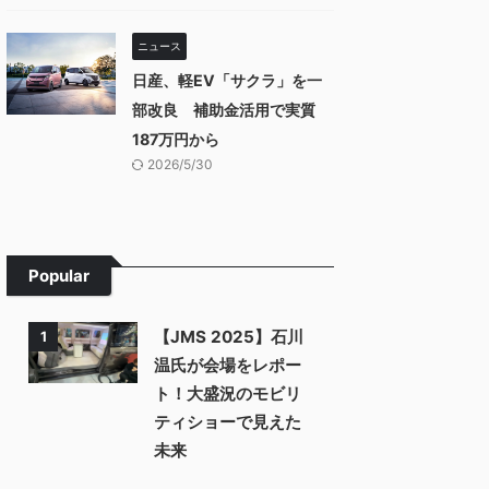
ニュース
日産、軽EV「サクラ」を一
部改良 補助金活用で実質
187万円から
2026/5/30
Popular
【JMS 2025】石川
1
温氏が会場をレポー
ト！大盛況のモビリ
ティショーで見えた
未来