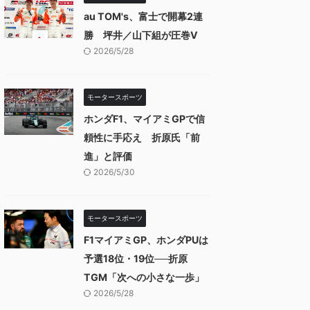
au TOM's、富士で開幕2連
勝 坪井／山下組が圧巻V
2026/5/28
モータースポーツ
ホンダF1、マイアミGPで信
頼性に手応え 折原氏「前
進」と評価
2026/5/30
モータースポーツ
F1マイアミGP、ホンダPUは
予選18位・19位──折原
TGM「次への小さな一歩」
2026/5/28