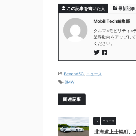
この記事を書いた人
最新記事
MobiliTech編集部
クルマ×モビリティ×
業界動向をアップしていき
ください。
-
Beyond5G
,
ニュース
-
BMW
関連記事
EV
ニュース
北海道上士幌町、ふ